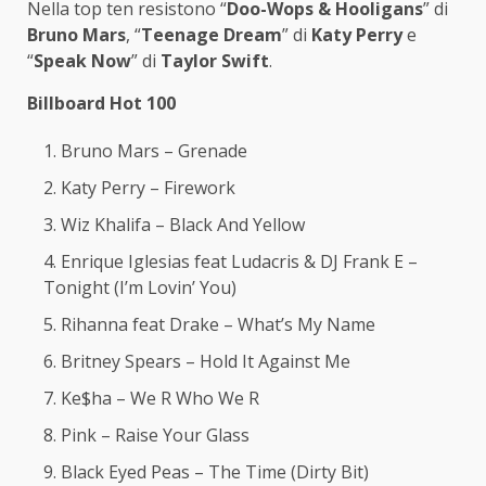
Nella top ten resistono “
Doo-Wops & Hooligans
” di
Bruno Mars
, “
Teenage Dream
” di
Katy Perry
e
“
Speak Now
” di
Taylor Swift
.
Billboard Hot 100
Bruno Mars – Grenade
Katy Perry – Firework
Wiz Khalifa – Black And Yellow
Enrique Iglesias feat Ludacris & DJ Frank E –
Tonight (I’m Lovin’ You)
Rihanna feat Drake – What’s My Name
Britney Spears – Hold It Against Me
Ke$ha – We R Who We R
Pink – Raise Your Glass
Black Eyed Peas – The Time (Dirty Bit)