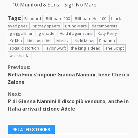
Mumford & Sons – Sigh No Mare
Tags:
Billboard
Billboard 200
Billboard Hot 100
black
eyed peas
britney spears
Bruno Mars
decemberists
gregg allman
grenade
Hold it against me
Katy Perry
Ke$ha
kidz bop kids
Musica
Nicki Minaj
Rihanna
social distortion
Taylor Swift
the king is dead
The Script
wiz khalifa
Continue
Previous:
Nella Fimi s’impone Gianna Nannini, bene Checco
Reading
Zalone
Next:
E’ di Gianna Nannini il disco più venduto, anche in
Italia arriva il ciclone Adele
RELATED STORIES