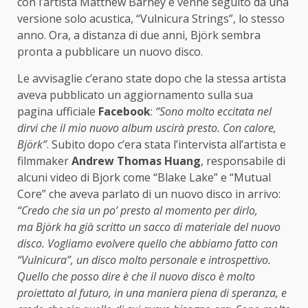
con l’artista Matthew Barney e venne seguito da una
versione solo acustica, “Vulnicura Strings”, lo stesso
anno. Ora, a distanza di due anni, Björk sembra
pronta a pubblicare un nuovo disco.
Le avvisaglie c’erano state dopo che la stessa artista
aveva pubblicato un aggiornamento sulla sua
pagina ufficiale
Facebook
:
“Sono molto eccitata nel
dirvi che il mio nuovo album uscirà presto. Con calore,
Björk”
. Subito dopo c’era stata l’intervista all’artista e
filmmaker
Andrew Thomas Huang
, responsabile di
alcuni video di Bjork come “Blake Lake” e “Mutual
Core” che aveva parlato di un nuovo disco in arrivo:
“Credo che sia un po’ presto al momento per dirlo,
ma Björk ha già scritto un sacco di materiale del nuovo
disco. Vogliamo evolvere quello che abbiamo fatto con
“Vulnicura”, un disco molto personale e introspettivo.
Quello che posso dire è che il nuovo disco è molto
proiettato al futuro, in una maniera piena di speranza, e