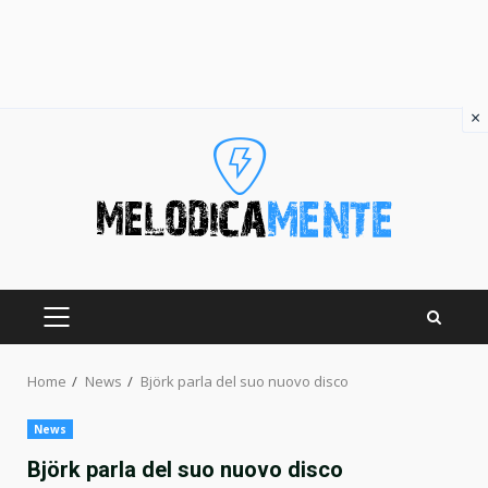
×
Skip
to
content
PRIMARY
MENU
Home
News
Björk parla del suo nuovo disco
News
Björk parla del suo nuovo disco