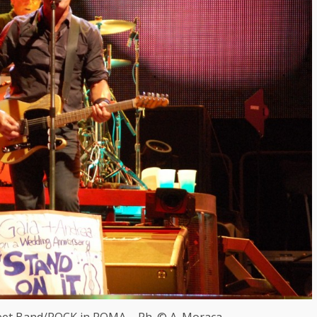
eet Band/ROCK in ROMA – Ph. © A. Moraca