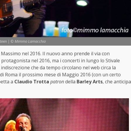
steen | © Mimmo Lamacchia
co Massimo nel 2016. Il nuovo anno prende il via con
 protagonista nel 2016, ma i concerti in lungo lo Stivale
 indiscrezione che da tempo circolano nel web circa la
di Roma il prossimo mese di Maggio 2016 (con un certo
petta a
Claudio Trotta
patron
della
Barley Arts
, che anticipa