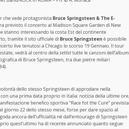
our che vede protagonista
Bruce Springsteen & The E-
, era previsto il concerto al Madison Square Garden di New
che stanno interessando la costa Est del continente
, tramite il sito ufficiale di
Bruce Springsteen
è possibile
erto live tenutosi a Chicago lo scorso 19 Gennaio. Il tour
estate, vedrà al centro della
setlist
tutte le canzoni dell’album
ografica di Bruce Springsteen, tra due pietre miliari
84).
volontà dello stesso Springsteen di approdare nella
on una prima data proprio in Italia: notizia della ultime ore
anifestazione benefico sportiva “Race fot the Cure” prevista
l giorno 22 dello stesso mese, forse per dare spazio al
oda ancora dell’ufficialità né dall’entourage di Springsteen
oprio quest’ultimo ha di recente annunciato quanto segue: