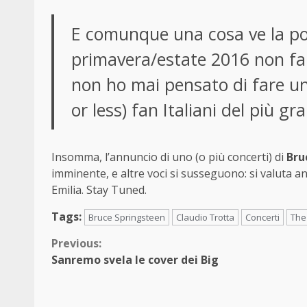
E comunque una cosa ve la pos
primavera/estate 2016 non farà
non ho mai pensato di fare u
or less) fan Italiani del più gr
Insomma, l’annuncio di uno (o più concerti) di
Bru
imminente, e altre voci si susseguono: si valuta a
Emilia. Stay Tuned.
Tags:
Bruce Springsteen
Claudio Trotta
Concerti
The
Continue
Previous:
Sanremo svela le cover dei Big
Reading