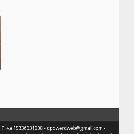
- P.Iva 15336031008 - dpowerdweb@gmail.com -