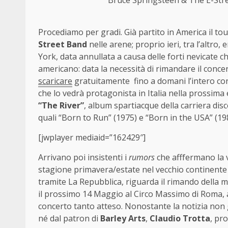
Procediamo per gradi. Già partito in America il t
Street Band
nelle arene; proprio ieri, tra l’altro
York, data annullata a causa delle forti nevicate 
americano: data la necessità di rimandare il concerto
scaricare
gratuitamente fino a domani l’intero conc
che lo vedrà protagonista in Italia nella prossima 
“The River”
, album spartiacque della carriera disc
quali “Born to Run” (1975) e “Born in the USA” (19
[jwplayer mediaid=”162429″]
Arrivano poi insistenti i
rumors
che afffermano la 
stagione primavera/estate nel vecchio continente c
tramite La Repubblica, riguarda il rimando della m
il prossimo 14 Maggio al Circo Massimo di Roma, a
concerto tanto atteso. Nonostante la notizia non g
né dal patron di
Barley Arts
,
Claudio Trotta
, pr