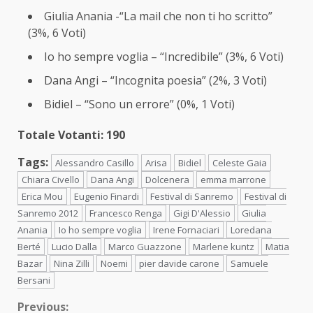
Giulia Anania -“La mail che non ti ho scritto”
(3%, 6 Voti)
Io ho sempre voglia – “Incredibile” (3%, 6 Voti)
Dana Angi – “Incognita poesia” (2%, 3 Voti)
Bidiel – “Sono un errore” (0%, 1 Voti)
Totale Votanti: 190
Tags:
Alessandro Casillo
Arisa
Bidiel
Celeste Gaia
Chiara Civello
Dana Angi
Dolcenera
emma marrone
Erica Mou
Eugenio Finardi
Festival di Sanremo
Festival di
Sanremo 2012
Francesco Renga
Gigi D'Alessio
Giulia
Anania
Io ho sempre voglia
Irene Fornaciari
Loredana
Berté
Lucio Dalla
Marco Guazzone
Marlene kuntz
Matia
Bazar
Nina Zilli
Noemi
pier davide carone
Samuele
Bersani
Continue
Previous: