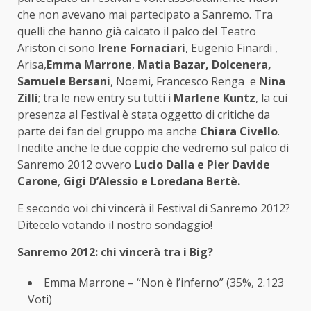
che non avevano mai partecipato a Sanremo. Tra
quelli che hanno già calcato il palco del Teatro
Ariston ci sono
Irene Fornaciari
, Eugenio Finardi ,
Arisa,
Emma Marrone
,
Matia Bazar,
Dolcenera,
Samuele Bersani
, Noemi, Francesco Renga e
Nina
Zilli
; tra le new entry su tutti i
Marlene Kuntz
, la cui
presenza al Festival è stata oggetto di critiche da
parte dei fan del gruppo
ma anche
Chiara Civello
.
Inedite anche le due coppie che vedremo sul palco di
Sanremo 2012 ovvero
Lucio Dalla e Pier Davide
Carone
,
Gigi D’Alessio e Loredana Bertè.
E secondo voi chi vincerà il Festival di Sanremo 2012?
Ditecelo votando il nostro sondaggio!
Sanremo 2012: chi vincerà tra i Big?
Emma Marrone – “Non è l’inferno” (35%, 2.123
Voti)