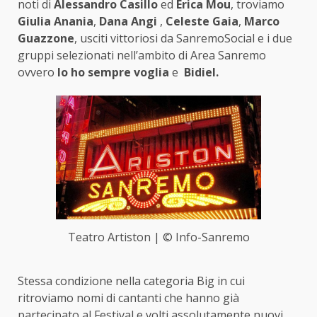
noti di
Alessandro Casillo
ed
Erica Mou
, troviamo
Giulia Anania
,
Dana Angi
,
Celeste Gaia
,
Marco
Guazzone
, usciti vittoriosi da SanremoSocial e i due
gruppi selezionati nell’ambito di Area Sanremo
ovvero
Io ho sempre voglia
e
Bidiel.
Teatro Artiston | © Info-Sanremo
Stessa condizione nella categoria Big in cui
ritroviamo nomi di cantanti che hanno già
partecipato al Festival e volti assolutamente nuovi