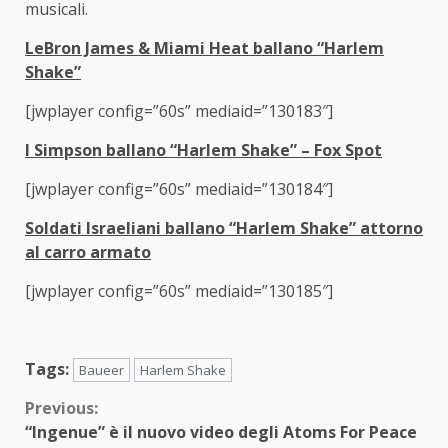
musicali.
LeBron James & Miami Heat ballano “Harlem
Shake”
[jwplayer config=”60s” mediaid=”130183″]
I Simpson ballano “Harlem Shake” – Fox Spot
[jwplayer config=”60s” mediaid=”130184″]
Soldati Israeliani ballano “Harlem Shake” attorno
al carro armato
[jwplayer config=”60s” mediaid=”130185″]
Tags:
Baueer
Harlem Shake
Continue
Previous:
“Ingenue” è il nuovo video degli Atoms For Peace