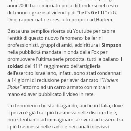
anni 2000 ha cominciato poi a diffondersi nel resto
del mondo grazie al videoclip di
“Let’s Get It”
di G.
Dep, rapper nato e cresciuto proprio ad Harlem.
Basta una semplice ricerca su Youtube per capire
l’entità di questo nuovo fenomeno: ballerini
professionisti, gruppi di amici, addirittura i
Simpson
nella pubblicità mandata in onda dalla Fox per
promuovere l’ultima serie prodotta, tutti la ballano. I
soldati
del 411° reggimento dell’artiglieria
dell’esercito israeliano, infatti, sono stati condannati
a 14 giorni di reclusione per aver danzato l’
“Harlem
Shake”
attorno ad un carro armato con mitra in
mano ed aver pubblicato il video in rete.
Un fenomeno che sta dilagando, anche in Italia, dove
il pezzo è già tra i più trasmessi nelle discoteche e,
non stentiamo ad immaginare, arriverà ad essere tra
i più trasmessi nelle radio e nei canali televisivi