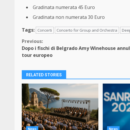
Gradinata numerata 45 Euro
Gradinata non numerata 30 Euro
Tags:
Concerti
Concerto for Group and Orchestra
Deep
Continue
Previous:
Dopo i fischi di Belgrado Amy Winehouse annull
Reading
tour europeo
RELATED STORIES
News
News