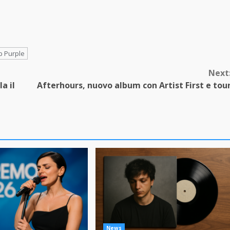
 Purple
Next
a il
Afterhours, nuovo album con Artist First e tou
News