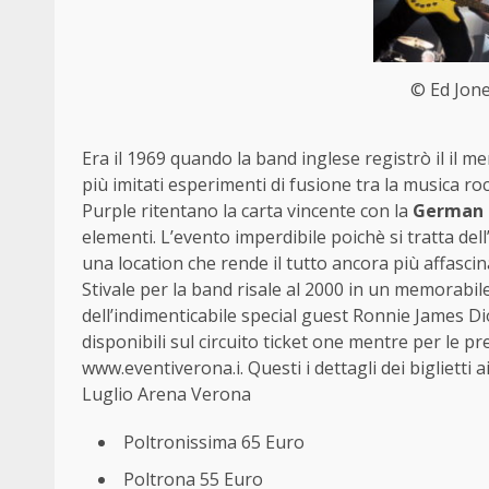
© Ed Jon
Era il 1969 quando la band inglese registrò il il m
più imitati esperimenti di fusione tra la musica ro
Purple ritentano la carta vincente con la
German 
elementi. L’evento imperdibile poichè si tratta dell’
una location che rende il tutto ancora più affascina
Stivale per la band risale al 2000 in un memorabi
dell’indimenticabile special guest Ronnie James Dio
disponibili sul circuito ticket one mentre per le p
www.eventiverona.i. Questi i dettagli dei biglietti a
Luglio Arena Verona
Poltronissima 65 Euro
Poltrona 55 Euro