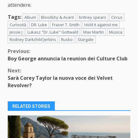
attendere.
Tags:
Album
Bloodshy & Avant
britney spears
Circus
Curiosità
DR. Luke
Fraser T. Smith
Hold it against me
Jessie J
Lukasz "Dr. Luke" Gottwald
Max Martin
Musica
Rodney Darkchild Jerkins
Rusko
Stargate
Continue
Previous:
Boy George annuncia la reunion dei Culture Club
Reading
Next:
Sarà Corey Taylor la nuova voce dei Velvet
Revolver?
RELATED STORIES