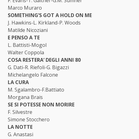
F. Evans-T. Gaither-G.M. Sumner
Marco Muraro
SOMETHING’S GOT A HOLD ON ME
J. Hawkins-L. Kirkland-P. Woods
Matilde Nicoziani
E PENSO A TE
L. Battisti-Mogol
Walter Coppola
COSA RESTERA’ DEGLI ANNI 80
G. Dati-R. Riefoli-G. Bigazzi
Michelangelo Falcone
LA CURA
M. Sgalambro-F.Battiato
Morgana Brais
SE SI POTESSE NON MORIRE
F. Silvestre
Simone Stocchero
LA NOTTE
G. Anastasi