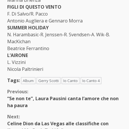
Marina Brienza
FIGLI DI QUESTO VENTO
F. Di Salvo/R. Pacco
Antonio Augliera e Gennaro Morra
SUMMER HOLIDAY
N. Harambasic-R. Jenssen-R. Svendsen-A. Wik-B.
MacKichan
Beatrice Ferrantino
L’AIRONE
L. Vizzini
Nicola Paltrinieri
Tags:
Album
Gerry Scotti
Io Canto
Io Canto 4
Continue
Previous:
“Se non te”, Laura Pausini canta l’amore che non
Reading
ha paura
Next:
Celine Dion da Las Vegas alle classifiche con