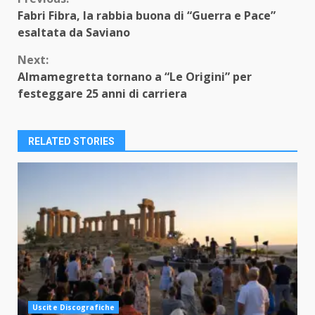
Continue
Fabri Fibra, la rabbia buona di “Guerra e Pace”
Reading
esaltata da Saviano
Next:
Almamegretta tornano a “Le Origini” per
festeggare 25 anni di carriera
RELATED STORIES
Uscite Discografiche