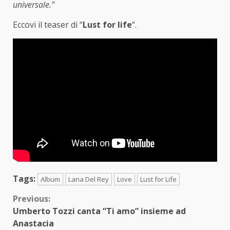
universale.”
Eccovi il teaser di “
Lust for life
“.
Tags:
Album
Lana Del Rey
Love
Lust for Life
Continue
Previous:
Umberto Tozzi canta “Ti amo” insieme ad
Reading
Anastacia