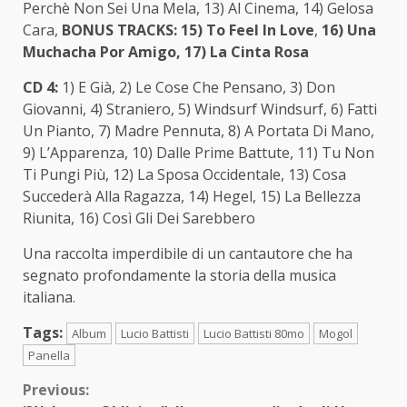
Perchè Non Sei Una Mela, 13) Al Cinema, 14) Gelosa
Cara,
BONUS TRACKS: 15) To Feel In Love
,
16) Una
Muchacha Por Amigo, 17) La Cinta Rosa
CD 4:
1) E Già, 2) Le Cose Che Pensano, 3) Don
Giovanni, 4) Straniero, 5) Windsurf Windsurf, 6) Fatti
Un Pianto, 7) Madre Pennuta, 8) A Portata Di Mano,
9) L’Apparenza, 10) Dalle Prime Battute, 11) Tu Non
Ti Pungi Più, 12) La Sposa Occidentale, 13) Cosa
Succederà Alla Ragazza, 14) Hegel, 15) La Bellezza
Riunita, 16) Così Gli Dei Sarebbero
Una raccolta imperdibile di un cantautore che ha
segnato profondamente la storia della musica
italiana.
Tags:
Album
Lucio Battisti
Lucio Battisti 80mo
Mogol
Panella
Continue
Previous: