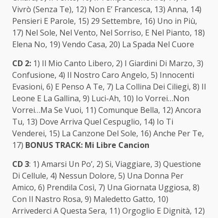
Vivrò (Senza Te), 12) Non E’ Francesca, 13) Anna, 14)
Pensieri E Parole, 15) 29 Settembre, 16) Uno in Più,
17) Nel Sole, Nel Vento, Nel Sorriso, E Nel Pianto, 18)
Elena No, 19) Vendo Casa, 20) La Spada Nel Cuore
CD 2:
1) Il Mio Canto Libero, 2) I Giardini Di Marzo, 3)
Confusione, 4) Il Nostro Caro Angelo, 5) Innocenti
Evasioni, 6) E Penso A Te, 7) La Collina Dei Ciliegi, 8) Il
Leone E La Gallina, 9) Luci-Ah, 10) Io Vorrei…Non
Vorrei…Ma Se Vuoi, 11) Comunque Bella, 12) Ancora
Tu, 13) Dove Arriva Quel Cespuglio, 14) Io Ti
Venderei, 15) La Canzone Del Sole, 16) Anche Per Te,
17)
BONUS TRACK: Mi Libre Cancion
CD 3
: 1) Amarsi Un Po’, 2) Si, Viaggiare, 3) Questione
Di Cellule, 4) Nessun Dolore, 5) Una Donna Per
Amico, 6) Prendila Così, 7) Una Giornata Uggiosa, 8)
Con Il Nastro Rosa, 9) Maledetto Gatto, 10)
Arrivederci A Questa Sera, 11) Orgoglio E Dignità, 12)