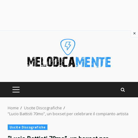
×
Skip
to
content
PRIMARY
MENU
Home
Uscite Discografiche
“Lucio Battisti 70mo”, un boxset per celebrare il compianto artista
Uscite Discografiche