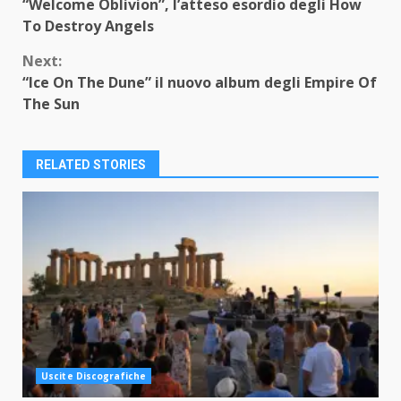
“Welcome Oblivion”, l’atteso esordio degli How
Reading
To Destroy Angels
Next:
“Ice On The Dune” il nuovo album degli Empire Of
The Sun
RELATED STORIES
Uscite Discografiche