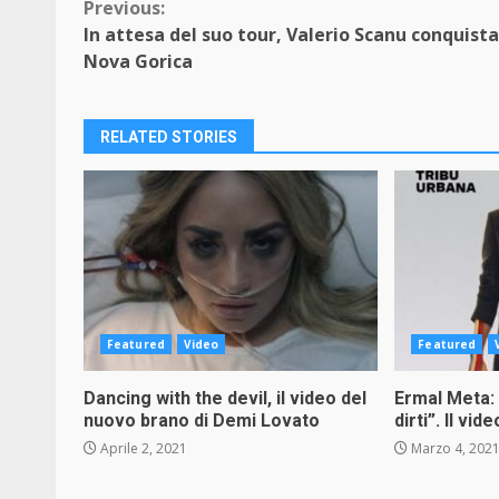
Continue
Previous:
In attesa del suo tour, Valerio Scanu conquista
Reading
Nova Gorica
RELATED STORIES
Featured
Video
Featured
Dancing with the devil, il video del
Ermal Meta: 
nuovo brano di Demi Lovato
dirti”. Il vide
Aprile 2, 2021
Marzo 4, 202