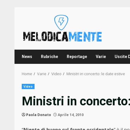
Skip
to
content
News
Rubriche
Reportage
Varie
Uscite 
Home
Varie
Video
Ministri in concerto: le date estive
Video
Ministri in concerto:
Paola Donato
Aprile 14, 2010
“
Niente di buono sul fronte occidentale
” è il 