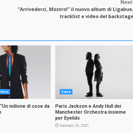
Next
“Arrivederci, Mostro!” il nuovo album di Ligabue
tracklist e video del backstag
Video
Video
“Un milione di cose da
Paris Jackson e Andy Hull dei
o
Manchester Orchestra insieme
per Eyelids
1
Gennaio 25, 2021