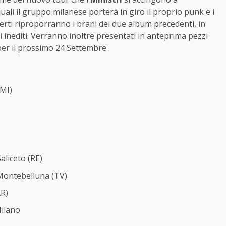
uali il gruppo milanese porterà in giro il proprio punk e i
ncerti riproporranno i brani dei due album precedenti, in
i inediti. Verranno inoltre presentati in anteprima pezzi
 per il prossimo 24 Settembre.
MI)
liceto (RE)
ontebelluna (TV)
AR)
ilano