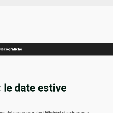
Discografiche
 le date estive
nome del nuovo tour che i
Ministri
si accingono a