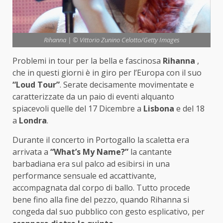
Rihanna | © Vittorio Zunino Celotto/Getty Images
Problemi in tour per la bella e fascinosa
Rihanna
,
che in questi giorni è in giro per l’Europa con il suo
“Loud Tour”
. Serate decisamente movimentate e
caratterizzate da un paio di eventi alquanto
spiacevoli quelle del 17 Dicembre a
Lisbona
e del 18
a
Londra
.
Durante il concerto in Portogallo la scaletta era
arrivata a
“What’s My Name?”
la cantante
barbadiana era sul palco ad esibirsi in una
performance sensuale ed accattivante,
accompagnata dal corpo di ballo. Tutto procede
bene fino alla fine del pezzo, quando Rihanna si
congeda dal suo pubblico con gesto esplicativo, per