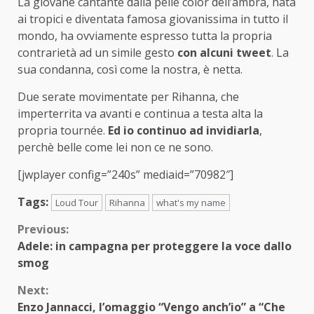
La giovane cantante dalla pelle color dell’ambra, nata
ai tropici e diventata famosa giovanissima in tutto il
mondo, ha ovviamente espresso tutta la propria
contrarietà ad un simile gesto
con alcuni tweet
. La
sua condanna, così come la nostra, è netta.
Due serate movimentate per Rihanna, che
imperterrita va avanti e continua a testa alta la
propria tournée.
Ed io continuo ad invidiarla
,
perchè belle come lei non ce ne sono.
[jwplayer config=”240s” mediaid=”70982″]
Tags:
Loud Tour
Rihanna
what's my name
Continue
Previous:
Adele: in campagna per proteggere la voce dallo
Reading
smog
Next:
Enzo Jannacci, l’omaggio “Vengo anch’io” a “Che