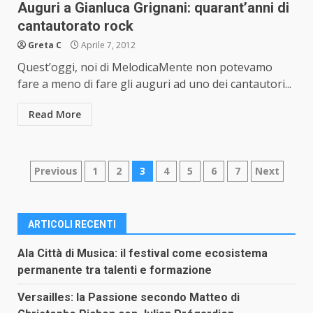
Auguri a Gianluca Grignani: quarant’anni di
cantautorato rock
Greta C
Aprile 7, 2012
Quest’oggi, noi di MelodicaMente non potevamo
fare a meno di fare gli auguri ad uno dei cantautori...
Read More
Paginazione
Previous
1
2
3
4
5
6
7
Next
degli
articoli
ARTICOLI RECENTI
Ala Città di Musica: il festival come ecosistema
permanente tra talenti e formazione
Versailles: la Passione secondo Matteo di