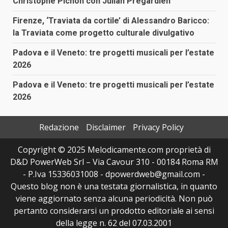
Christophe Pichon con Julian Prégardien
Firenze, ‘Traviata da cortile’ di Alessandro Baricco:
la Traviata come progetto culturale divulgativo
Padova e il Veneto: tre progetti musicali per l’estate
2026
Padova e il Veneto: tre progetti musicali per l’estate
2026
Redazione
Disclaimer
Privacy Policy
Copyright © 2025 Melodicamente.com proprietà di
D&D PowerWeb Srl – Via Cavour 310 - 00184 Roma RM
- P.Iva 15336031008 - dpowerdweb@gmail.com -
Questo blog non è una testata giornalistica, in quanto
viene aggiornato senza alcuna periodicità. Non può
pertanto considerarsi un prodotto editoriale ai sensi
della legge n. 62 del 07.03.2001