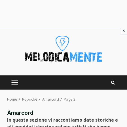
×
Skip
to
content
PRIMARY
MENU
Home
Rubriche
Amarcord
Page 3
Amarcord
In questa sezione vi raccontiamo date storiche e
gli aneddoti che riguardano artisti che hanno