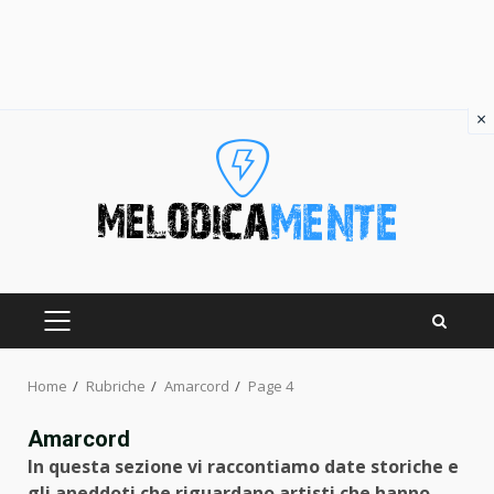
×
Skip
to
content
PRIMARY
MENU
Home
Rubriche
Amarcord
Page 4
Amarcord
In questa sezione vi raccontiamo date storiche e
gli aneddoti che riguardano artisti che hanno