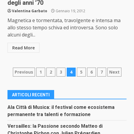
degli anni ’70
Valentina Garbato
Gennaio 19, 2012
Magnetica e tormentata, travolgente e intensa ma
allo stesso tempo schiva ed introversa. Sono solo
alcuni degli...
Read More
Paginazione
Previous
1
2
3
4
5
6
7
Next
degli
articoli
ARTICOLI RECENTI
Ala Città di Musica: il festival come ecosistema
permanente tra talenti e formazione
Versailles: la Passione secondo Matteo di
Christophe Pichon con Julian Prégardien