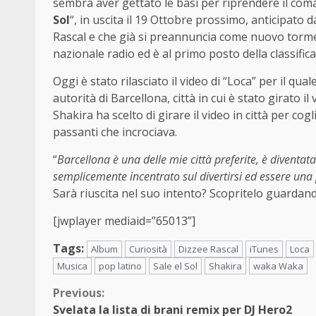
sembra aver gettato le basi per riprendere il coma
Sol
“, in uscita il 19 Ottobre prossimo, anticipato d
Rascal e che già si preannuncia come nuovo torment
nazionale radio ed è al primo posto della classific
Oggi è stato rilasciato il video di “Loca” per il qu
autorità di Barcellona, città in cui è stato girato i
Shakira ha scelto di girare il video in città per cog
passanti che incrociava.
“
Barcellona è una delle mie città preferite, è divent
semplicemente incentrato sul divertirsi ed essere una
Sarà riuscita nel suo intento? Scopritelo guardan
[jwplayer mediaid=”65013”]
Tags:
Album
Curiosità
Dizzee Rascal
iTunes
Loca
Musica
pop latino
Sale el Sol
Shakira
waka Waka
Continue
Previous:
Svelata la lista di brani remix per DJ Hero2