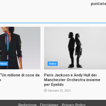
puntat
Video
Video
“Un milione di cose da
Paris Jackson e Andy Hull dei
o
Manchester Orchestra insieme
per Eyelids
1
Gennaio 25, 2021
Redazione
Disclaimer
Privacy Policy