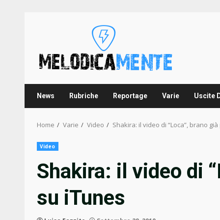
Skip
to
content
News
Rubriche
Reportage
Varie
Uscite 
Home
Varie
Video
Shakira: il video di “Loca”, brano gi
Video
Shakira: il video di 
su iTunes