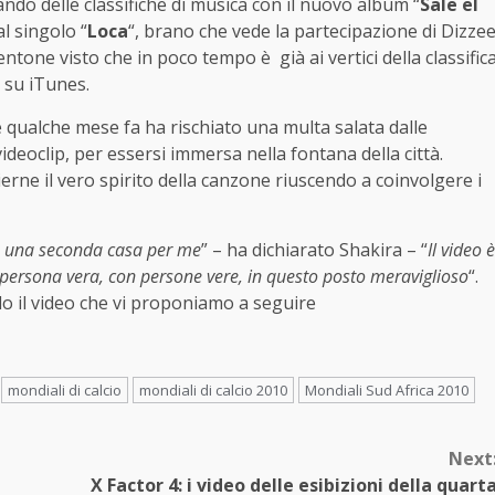
ndo delle classifiche di musica con il nuovo album “
Sale el
al singolo “
Loca
“, brano che vede la partecipazione di Dizze
one visto che in poco tempo è già ai vertici della classific
a su iTunes.
ale qualche mese fa ha rischiato una multa salata dalle
l videoclip, per essersi immersa nella fontana della città.
lierne il vero spirito della canzone riuscendo a coinvolgere i
ata una seconda casa per me
” – ha dichiarato Shakira – “
Il video è
 persona vera, con persone vere, in questo posto meraviglioso
“.
do il video che vi proponiamo a seguire
mondiali di calcio
mondiali di calcio 2010
Mondiali Sud Africa 2010
Next
X Factor 4: i video delle esibizioni della quart