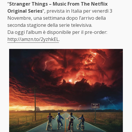
“
Stranger Things – Music From The Netflix
Original Series
“, prevista in Italia per venerdì 3
Novembre, una settimana dopo l’arrivo della
seconda stagione della serie televisiva.
Da oggi l’album è disponibile per il pre-order:
http://amzn.to/2yzhkEL
.