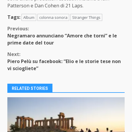
Patterson e Dan Cohen di 21 Laps.
Tags:
Album
colonna sonora
Stranger Things
Continue
Previous:
Negramaro annunciano “Amore che torni” e le
Reading
prime date del tour
Next:
Piero Pelù su facebook: “Elio e le storie tese non
vi sciogliete”
RELATED STORIES