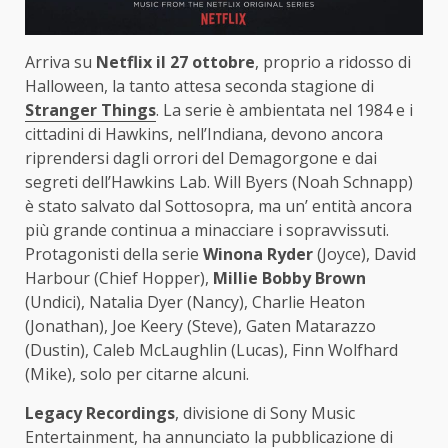
Arriva su
Netflix il 27 ottobre
, proprio a ridosso di
Halloween, la tanto attesa seconda stagione di
Stranger Things
. La serie è ambientata nel 1984 e i
cittadini di Hawkins, nell’Indiana, devono ancora
riprendersi dagli orrori del Demagorgone e dai
segreti dell’Hawkins Lab. Will Byers (Noah Schnapp)
è stato salvato dal Sottosopra, ma un’ entità ancora
più grande continua a minacciare i sopravvissuti.
Protagonisti della serie
Winona Ryder
(Joyce), David
Harbour (Chief Hopper),
Millie Bobby Brown
(Undici), Natalia Dyer (Nancy), Charlie Heaton
(Jonathan), Joe Keery (Steve), Gaten Matarazzo
(Dustin), Caleb McLaughlin (Lucas), Finn Wolfhard
(Mike), solo per citarne alcuni.
Legacy Recordings
, divisione di Sony Music
Entertainment, ha annunciato la pubblicazione di