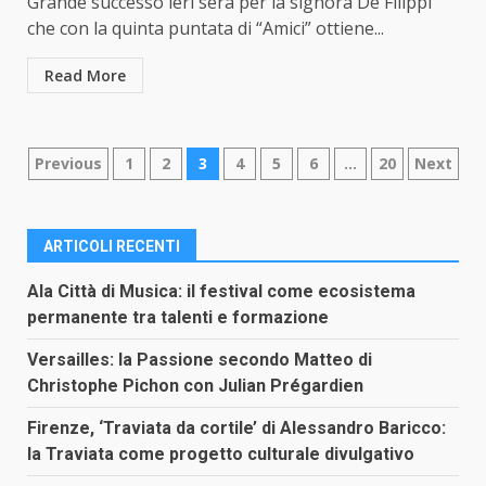
Grande successo ieri sera per la signora De Filippi
che con la quinta puntata di “Amici” ottiene...
Read More
Paginazione
Previous
1
2
3
4
5
6
…
20
Next
degli
articoli
ARTICOLI RECENTI
Ala Città di Musica: il festival come ecosistema
permanente tra talenti e formazione
Versailles: la Passione secondo Matteo di
Christophe Pichon con Julian Prégardien
Firenze, ‘Traviata da cortile’ di Alessandro Baricco:
la Traviata come progetto culturale divulgativo