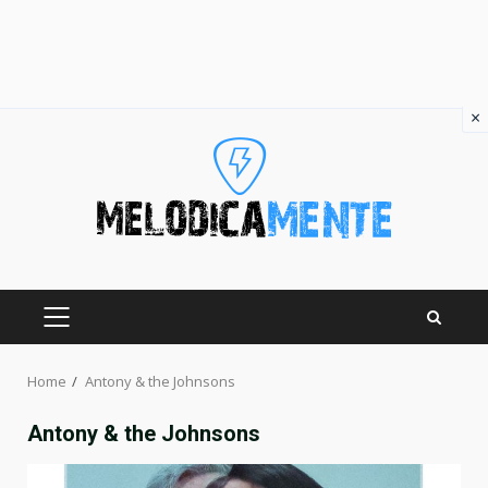
×
Skip
to
content
PRIMARY
MENU
Home
Antony & the Johnsons
Antony & the Johnsons