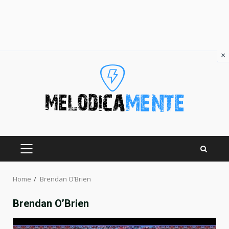
×
Skip
to
content
PRIMARY
MENU
Home
Brendan O’Brien
Brendan O’Brien