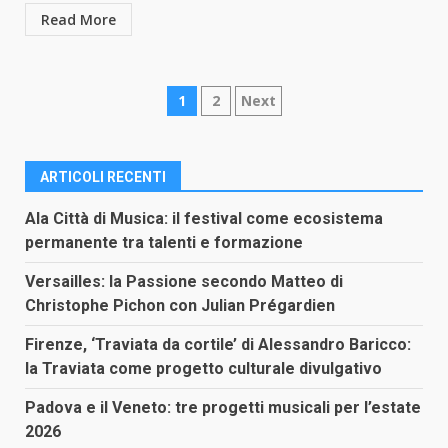
Read More
Paginazione
1
2
Next
degli
articoli
ARTICOLI RECENTI
Ala Città di Musica: il festival come ecosistema
permanente tra talenti e formazione
Versailles: la Passione secondo Matteo di
Christophe Pichon con Julian Prégardien
Firenze, ‘Traviata da cortile’ di Alessandro Baricco:
la Traviata come progetto culturale divulgativo
Padova e il Veneto: tre progetti musicali per l’estate
2026