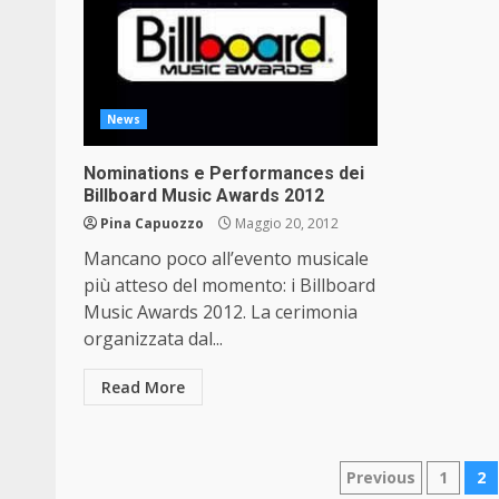
News
Nominations e Performances dei
Billboard Music Awards 2012
Pina Capuozzo
Maggio 20, 2012
Mancano poco all’evento musicale
più atteso del momento: i Billboard
Music Awards 2012. La cerimonia
organizzata dal...
Read More
Paginazio
Previous
1
2