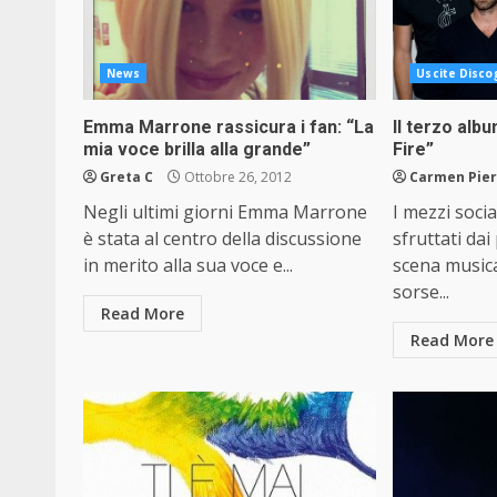
News
Uscite Disco
Emma Marrone rassicura i fan: “La
Il terzo alb
mia voce brilla alla grande”
Fire”
Greta C
Ottobre 26, 2012
Carmen Pier
Negli ultimi giorni Emma Marrone
I mezzi socia
è stata al centro della discussione
sfruttati dai
in merito alla sua voce e...
scena musica
sorse...
Read More
Read More