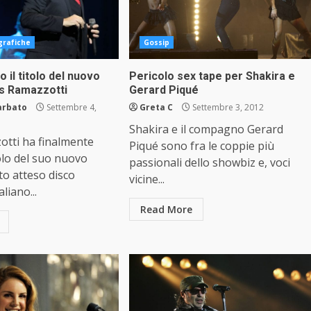
grafiche
Gossip
o il titolo del nuovo
Pericolo sex tape per Shakira e
os Ramazzotti
Gerard Piqué
arbato
Settembre 4,
Greta C
Settembre 3, 2012
Shakira e il compagno Gerard
otti ha finalmente
Piqué sono fra le coppie più
tolo del suo nuovo
passionali dello showbiz e, voci
nto atteso disco
vicine...
aliano...
Read More