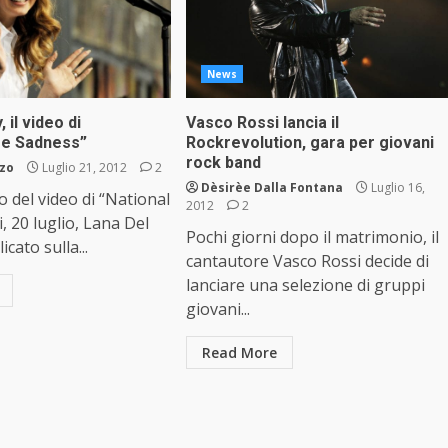
News
 il video di
Vasco Rossi lancia il
e Sadness”
Rockrevolution, gara per giovani
rock band
zzo
Luglio 21, 2012
2
Dèsirèe Dalla Fontana
Luglio 16,
o del video di “National
2012
2
, 20 luglio, Lana Del
Pochi giorni dopo il matrimonio, il
cato sulla...
cantautore Vasco Rossi decide di
lanciare una selezione di gruppi
giovani...
Read More