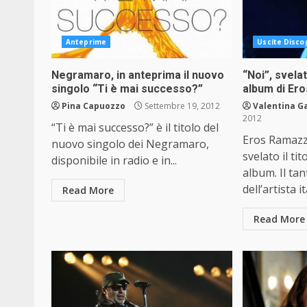
Anteprime
Uscite Disco
Negramaro, in anteprima il nuovo
“Noi”, svelat
singolo “Ti è mai successo?”
album di Er
Pina Capuozzo
Settembre 19, 2012
Valentina G
2012
“Ti è mai successo?” è il titolo del
Eros Ramazz
nuovo singolo dei Negramaro,
svelato il ti
disponibile in radio e in...
album. Il ta
dell’artista it
Read More
Read More