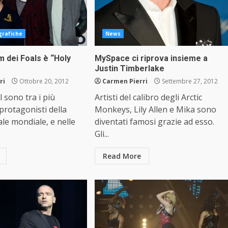
grafiche
News
um dei Foals è “Holy
MySpace ci riprova insieme a
Justin Timberlake
ri
Ottobre 20, 2012
Carmen Pierri
Settembre 27, 2012
l sono tra i più
Artisti del calibro degli Arctic
 protagonisti della
Monkeys, Lily Allen e Mika sono
le mondiale, e nelle
diventati famosi grazie ad esso.
Gli...
Read More