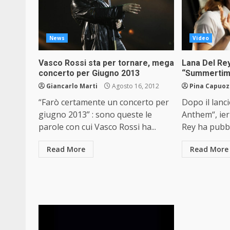
News
Video
Vasco Rossi sta per tornare, mega
Lana Del Rey,
concerto per Giugno 2013
“Summertim
Giancarlo Marti
Agosto 16, 2012
Pina Capuo
“Farò certamente un concerto per
Dopo il lanci
giugno 2013” : sono queste le
Anthem“, ieri
parole con cui Vasco Rossi ha...
Rey ha pubbli
Read More
Read More