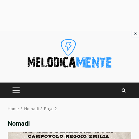
×
Skip
to
content
PRIMARY
MENU
Home
Nomadi
Page 2
Nomadi