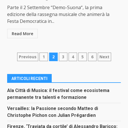
Parte il 2 Settembre “Demo-Suona“, la prima
edizione della rassegna musicale che animerà la
Festa Democratica in...
Read More
Paginazione
Previous
1
2
3
4
5
6
Next
degli
articoli
ARTICOLI RECENTI
Ala Città di Musica: il festival come ecosistema
permanente tra talenti e formazione
Versailles: la Passione secondo Matteo di
Christophe Pichon con Julian Prégardien
Firenze, ‘Traviata da cortile’ di Alessandro Baricco: