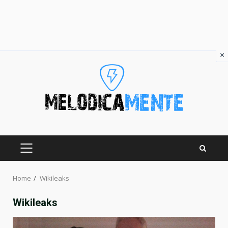
×
Skip
to
content
PRIMARY
MENU
Home
Wikileaks
Wikileaks