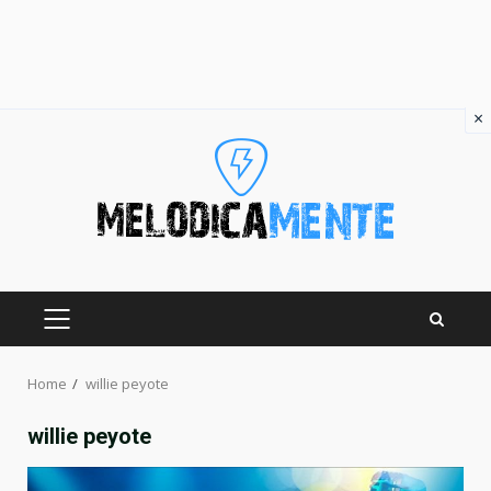
×
Skip
to
content
PRIMARY
MENU
Home
willie peyote
willie peyote