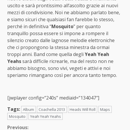
uscito e sarà prontissimo all’ascolto grazie ai nuovi
mezzi di condivisione. Noi ne abbiamo parlato bene,
e siamo sicuri che qualsiasi fan farebbe lo stesso,
perché in definitiva “
Mosquito
” per quanto
tranquillo possa essere si impone a rompere il
silenzio creato dalle lagnose melodie elettroniche
che ci propongono la stessa minestra da ormai
troppi anni. Band come quella degli
Yeah Yeah
Yeahs
sarà difficile ricrearle, ma del resto non ne
abbiamo bisogno, sono vivi, vegeti e attivi e noi
speriamo rimangano così per ancora tanto tempo.
[jwplayer config=”240s” mediaid=”134047″]
Tags:
Album
Coachella 2013
Heads Will Roll
Maps
Mosquito
Yeah Yeah Yeahs
Continue
Previous: