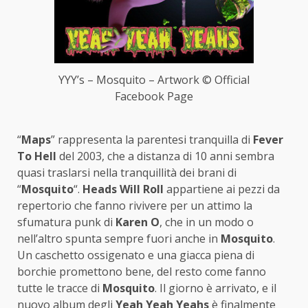
YYY’s – Mosquito – Artwork © Official
Facebook Page
“
Maps
” rappresenta la parentesi tranquilla di
Fever
To Hell
del 2003, che a distanza di 10 anni sembra
quasi traslarsi nella tranquillità dei brani di
“
Mosquito
“.
Heads Will Roll
appartiene ai pezzi da
repertorio che fanno rivivere per un attimo la
sfumatura punk di
Karen O
, che in un modo o
nell’altro spunta sempre fuori anche in
Mosquito
.
Un caschetto ossigenato e una giacca piena di
borchie promettono bene, del resto come fanno
tutte le tracce di
Mosquito
. Il giorno è arrivato, e il
nuovo album degli
Yeah Yeah Yeahs
è finalmente