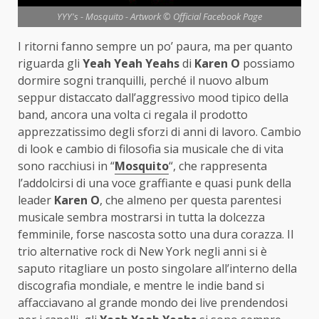
YYY's - Mosquito - Artwork © Official Facebook Page
I ritorni fanno sempre un po’ paura, ma per quanto
riguarda gli
Yeah Yeah Yeahs
di
Karen O
possiamo
dormire sogni tranquilli, perché il nuovo album
seppur distaccato dall’aggressivo mood tipico della
band, ancora una volta ci regala il prodotto
apprezzatissimo degli sforzi di anni di lavoro. Cambio
di look e cambio di filosofia sia musicale che di vita
sono racchiusi in “
Mosquito
“, che rappresenta
l’addolcirsi di una voce graffiante e quasi punk della
leader
Karen O
, che almeno per questa parentesi
musicale sembra mostrarsi in tutta la dolcezza
femminile, forse nascosta sotto una dura corazza. Il
trio alternative rock di New York negli anni si è
saputo ritagliare un posto singolare all’interno della
discografia mondiale, e mentre le indie band si
affacciavano al grande mondo dei live prendendosi