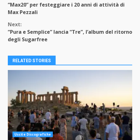
“Max20” per festeggiare i 20 anni di attività di
Reading
Max Pezzali
Next:
“Pura e Semplice” lancia “Tre”, l’album del ritorno
degli Sugarfree
RELATED STORIES
Uscite Discografiche