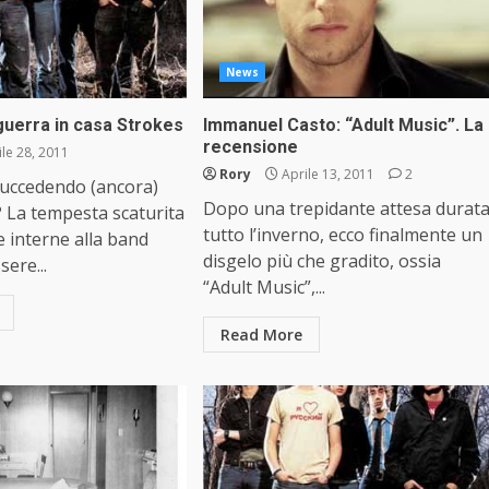
News
guerra in casa Strokes
Immanuel Casto: “Adult Music”. La
recensione
le 28, 2011
Rory
Aprile 13, 2011
2
succedendo (ancora)
Dopo una trepidante attesa durat
? La tempesta scaturita
tutto l’inverno, ecco finalmente un
e interne alla band
disgelo più che gradito, ossia
ere...
“Adult Music”,...
Read More