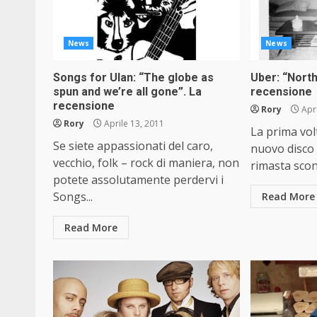
News
News
Songs for Ulan: “The globe as
Uber: “Nort
spun and we’re all gone”. La
recensione
recensione
Rory
Apri
Rory
Aprile 13, 2011
La prima volt
Se siete appassionati del caro,
nuovo disco
vecchio, folk – rock di maniera, non
rimasta scon
potete assolutamente perdervi i
Songs...
Read More
Read More