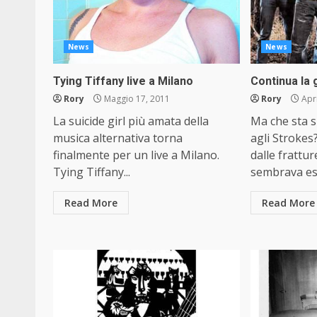
News
News
Tying Tiffany live a Milano
Continua la 
Rory
Maggio 17, 2011
Rory
Apri
La suicide girl più amata della
Ma che sta 
musica alternativa torna
agli Strokes
finalmente per un live a Milano.
dalle frattur
Tying Tiffany...
sembrava ess
Read More
Read More