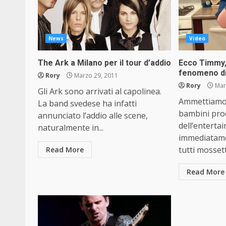
News
Video
The Ark a Milano per il tour d’addio
Ecco Timmy, 
fenomeno d
Rory
Marzo 29, 2011
Rory
Mar
Gli Ark sono arrivati al capolinea.
Ammettiamol
La band svedese ha infatti
bambini pro
annunciato l’addio alle scene,
dell’entert
naturalmente in...
immediatamen
tutti mossett
Read More
Read More