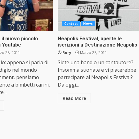
Contest
News
il nuovo piccolo
Neapolis Festival, aperte le
i Youtube
iscrizioni a Destinazione Neapolis
zo 28, 2011
Rory
Marzo 28, 2011
o: appena si parla di
Siete una band o un cantautore?
digio nel mondo
Insomma suonate e vi piacerebbe
ainment, pensiamo
partecipare al Neapolis Festival?
te a bimbetti carini,
Da oggi...
e...
Read More