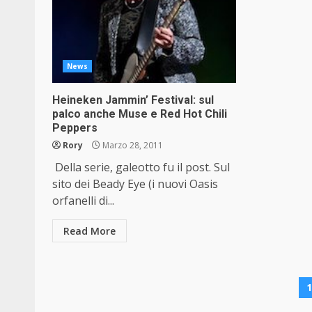
News
Heineken Jammin’ Festival: sul
palco anche Muse e Red Hot Chili
Peppers
Rory
Marzo 28, 2011
Della serie, galeotto fu il post. Sul
sito dei Beady Eye (i nuovi Oasis
orfanelli di...
Read More
P