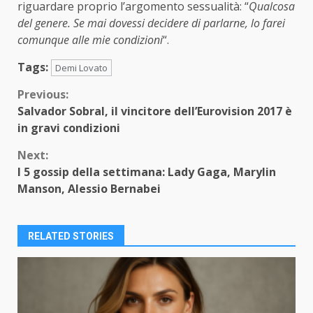
riguardare proprio l’argomento sessualità: “
Qualcosa
del genere. Se mai dovessi decidere di parlarne, lo farei
comunque alle mie condizioni
“.
Tags:
Demi Lovato
Continue
Previous:
Salvador Sobral, il vincitore dell’Eurovision 2017 è
Reading
in gravi condizioni
Next:
I 5 gossip della settimana: Lady Gaga, Marylin
Manson, Alessio Bernabei
RELATED STORIES