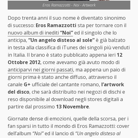
Eros Ramazzotti - Noi - Artwork
Dopo trenta anni il suo nome è diventato sinonimo
di successo:
Eros Ramazzotti
sta per tornare con il
nuovo album di inediti
“Noi”
ed il singolo che lo
anticipa,
“Un angelo disteso al sole”
è già balzato
in testa alla classifica di iTunes dei singoli più venduti
in Italia. Il brano è stato pubblicato appena ieri
12
Ottobre 2012
, come avevamo già avuto modo di
anticiparvi nei giorni passati
, ma appena un paio di
giorni prima è stato anche diffuso, attraverso il
canale
G+
ufficiale del cantante romano,
l’artwork
del disco
, che sarà distribuito nei negozi di dischi e
reso disponibile al download negli stores digitali a
partire dal prossimo
13 Novembre
.
Giornate dense di emozioni, quelle della scorsa, per i
fan sparsi in tutto il mondo di Eros Ramazzotti: cover
dell’album
“Noi”
ed il lancio di
“Un angelo disteso al