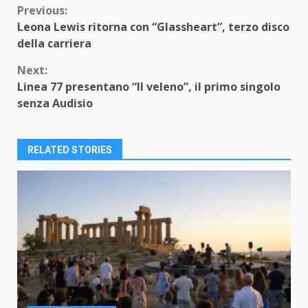
Continue
Previous:
Leona Lewis ritorna con “Glassheart”, terzo disco
Reading
della carriera
Next:
Linea 77 presentano “Il veleno”, il primo singolo
senza Audisio
RELATED STORIES