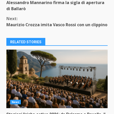
Alessandro Mannarino firma la sigla di apertura
Reading
di Ballarò
Next:
Maurizio Crozza imita Vasco Rossi con un clippino
RELATED STORIES
News