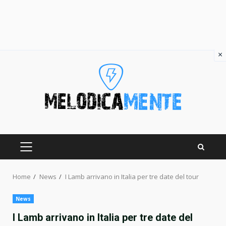
×
Skip
to
content
PRIMARY
MENU
Home
News
I Lamb arrivano in Italia per tre date del tour
News
I Lamb arrivano in Italia per tre date del