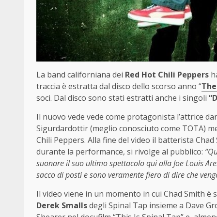
La band californiana dei
Red Hot Chili Peppers
ha
traccia è estratta dal disco dello scorso anno “
The
soci. Dal disco sono stati estratti anche i singoli
“D
Il nuovo vede vede come protagonista l’attrice da
Sigurdardottir (meglio conosciuto come TOTA) me
Chili Peppers. Alla fine del video il batterista Ch
durante la performance, si rivolge al pubblico:
“Qu
suonare il suo ultimo spettacolo qui alla Joe Louis 
sacco di posti e sono veramente fiero di dire che vengo
Il video viene in un momento in cui Chad Smith è 
Derek Smalls
degli Spinal Tap insieme a Dave Gro
Shearer nel docufilm “This Is Spinal Tap” e, alme