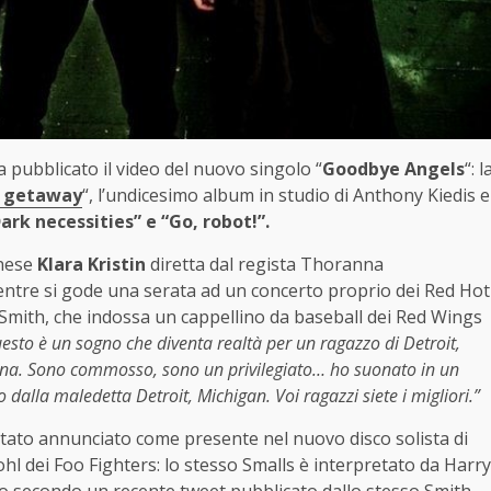
 pubblicato il video del nuovo singolo “
Goodbye Angels
“: l
 getaway
“, l’undicesimo album in studio di Anthony Kiedis e
ark necessities” e “Go, robot!”.
nese
Klara Kristin
diretta dal regista Thoranna
ntre si gode una serata ad un concerto proprio dei Red Hot
ad Smith, che indossa un cappellino da baseball dei Red Wings
esto è un sogno che diventa realtà per un ragazzo di Detroit,
Arena. Sono commosso, sono un privilegiato… ho suonato in un
 dalla maledetta Detroit, Michigan. Voi ragazzi siete i migliori.”
stato annunciato come presente nel nuovo disco solista di
hl dei Foo Fighters: lo stesso Smalls è interpretato da Harry
no secondo un recente tweet pubblicato dallo stesso Smith,