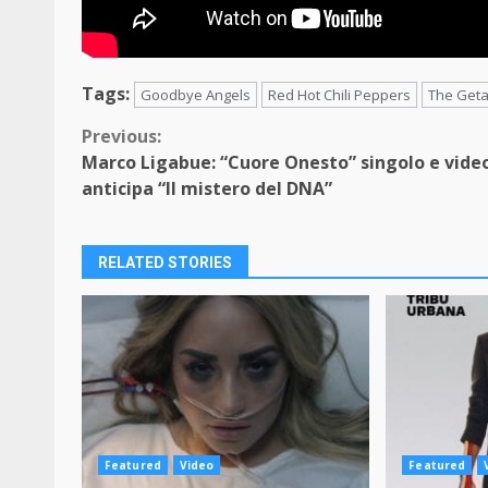
Tags:
Goodbye Angels
Red Hot Chili Peppers
The Get
Continue
Previous:
Marco Ligabue: “Cuore Onesto” singolo e vide
Reading
anticipa “Il mistero del DNA”
RELATED STORIES
Featured
Video
Featured