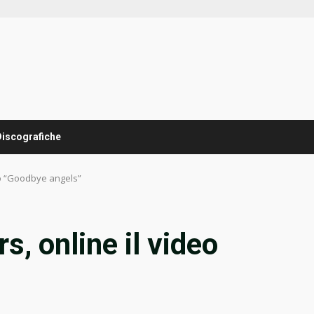
Discografiche
deo “Goodbye angels”
s, online il video