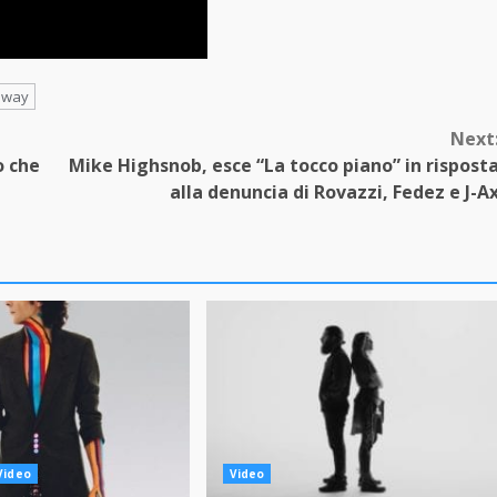
away
Next
o che
Mike Highsnob, esce “La tocco piano” in rispost
alla denuncia di Rovazzi, Fedez e J-A
Video
Video