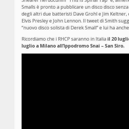
Smalls è pronto a pubblicare un disco disco senza 
degli altri due batteristi Dave Grohl e Jim Keltner
Elvis Presley e John Lennon. Il tweet di Smith sugg
“nuovo disco solista di Derek Small” e lui ha anch
Ricordiamo che i RHCP saranno in Italia
il 20 lug
luglio a Milano all’Ippodromo Snai – San Siro.