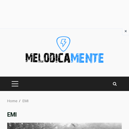
×
Skip
to
content
PRIMARY
MENU
Home
EMI
EMI