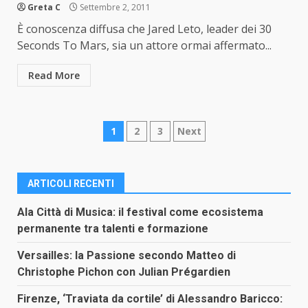
Greta C
Settembre 2, 2011
È conoscenza diffusa che Jared Leto, leader dei 30
Seconds To Mars, sia un attore ormai affermato...
Read More
Paginazione
1
2
3
Next
degli
articoli
ARTICOLI RECENTI
Ala Città di Musica: il festival come ecosistema
permanente tra talenti e formazione
Versailles: la Passione secondo Matteo di
Christophe Pichon con Julian Prégardien
Firenze, ‘Traviata da cortile’ di Alessandro Baricco: