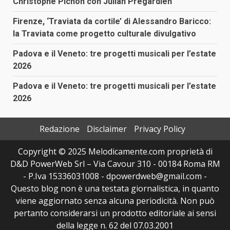
Christophe Pichon con Julian Prégardien
Firenze, ‘Traviata da cortile’ di Alessandro Baricco:
la Traviata come progetto culturale divulgativo
Padova e il Veneto: tre progetti musicali per l’estate
2026
Padova e il Veneto: tre progetti musicali per l’estate
2026
Redazione
Disclaimer
Privacy Policy
Copyright © 2025 Melodicamente.com proprietà di
D&D PowerWeb Srl – Via Cavour 310 - 00184 Roma RM
- P.Iva 15336031008 - dpowerdweb@gmail.com -
Questo blog non è una testata giornalistica, in quanto
viene aggiornato senza alcuna periodicità. Non può
pertanto considerarsi un prodotto editoriale ai sensi
della legge n. 62 del 07.03.2001