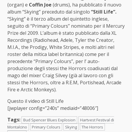
(organ) e
Coffin Joe
(drums), ha pubblicato il nuovo
album “Skying” preceduto dal singolo
“Still Life”.
“Skying” è il terzo album del quintetto inglese,
seguito di “Primary Colours” nominato per il Mercury
Prize del 2009. L’album è stato pubblicato dalla XL
Recordings (Radiohead, Adele, Tyler the Creator,
M.I.A., the Prodigy, White Stripes, e molti altri nel
roster della mitica label britannica) come per il
precedente “Primary Colours”, per l’ auto-
produzione degli stessi the Horrors coadiuvati dal
mago del mixer Craig Silvey (già al lavoro con gli
stessi the Horrors, oltre a R.E.M, Portishead, Arcade
Fire e Arctic Monkeys).
Questo il video di Still Life
[jwplayer config=”240s” mediaid=”48006″]
Tags:
Bud Spencer Blues Explosion
Hartvest Festival di
Montalcino
Primary Colours
Skying
The Horrors