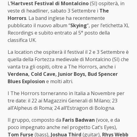
L
‘Hartvest Festival di Montalcino
(SI) ospiterà, in
veste di headliner, sabato 3 Settembre i
The
Horrors
. La band inglese ha recentemente
pubblicato il nuovo album “
Skying
“, per l’etichetta XL
Recordings e subito entrato al 5° posto della
classifica UK.
La location che ospiterà il festival il 2 e 3 Settembre è
quella della Fortezza medievale di Montalcino (SI) che
vanta tra gli ospiti, oltre a The Horrors, anche i
Verdena, Cold Cave, Junior Boys, Bud Spencer
Blues Explosion
e molti altri.
I The Horrors torneranno in Italia a Novembre per
tre date: il 22 ai Magazzini Generali di Milano; 23
all’Alpheus di Roma; 24 all’Estragon di Bologna.
Il gruppo, composto da
Faris Badwan
(voce, e da
poco impegnato anche nel progetto Cat’s Eyes),
Tom Furse
(bass),
Joshua Third
(guitar),
Rhys Webb