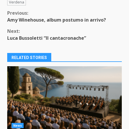
Verdena
Continue
Previous:
Amy Winehouse, album postumo in arrivo?
Reading
Next:
Luca Bussoletti “Il cantacronache”
RELATED STORIES
News