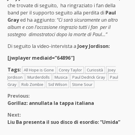
che trovate di seguito, ha ringraziato i fan della
band per il supporto seguito alla perdita di
Paul
Gray
ed ha aggiunto:
“Ci sarà sicuramente un altro
album e con l’occasione ringrazio tutti i fan per il
sostegno dimostratoci dopo la morte di Paul…”
Di seguito la video-intervista a
Joey Jordison:
[jwplayer mediaid=”64896″]
Tags:
All Hope is Gone
Corey Taylor
Curiosità
Joey
Jordison
Murderdolls
Musica
Paul Dedrick Gray
Paul
Gray
Rob Zombie
Sid Wilson
Stone Sour
Continue
Previous:
Gorillaz: annullata la tappa italiana
Reading
Next:
Liu Ba presenta il suo disco di esordio: “Umida”