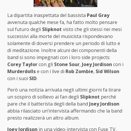
La dipartita inaspettata del bassista
Paul Gray
avvenuta qualche mese fa, ha fatto molto pensare
sul futuro degli
Slipknot
visto che gli stessi nei mesi
successivi alla morte del musicista rispondevano
solamente di doversi prendere un periodo di lutto e
di meditazione. Inoltre alcuni dei componenti della
band si sono impegnati con i loro side projects:
Corey Taylor
con gli
Stone Sour
,
Joey Jordison
con i
Murderdolls
e con i live di
Rob Zombie
,
Sid Wilson
con i suoi
SID
.
Però una notizia arrivata negli ultimi giorni fa tirare
un sospiro di sollievo ai fan degli
Slipknot
perché
pare che il batterista degli della band
Joey Jordison
abbia rilasciato un’intervista affermando che la band
presto realizzerà un altro album.
Joey Jordison
in una video-intervista con Fuse TV,