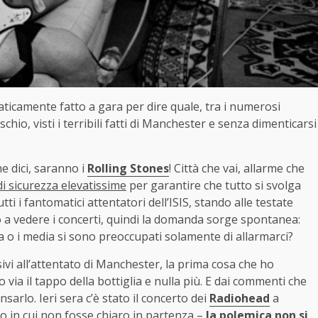
praticamente fatto a gara per dire quale, tra i numerosi
schio, visti i terribili fatti di Manchester e senza dimenticarsi
he dici, saranno i
Rolling Stones
! Città che vai, allarme che
i sicurezza elevatissime
per garantire che tutto si svolga
ti i fantomatici attentatori dell’ISIS, stando alle testate
o a vedere i concerti, quindi la domanda sorge spontanea:
 o i media si sono preoccupati solamente di allarmarci?
sivi all’attentato di Manchester, la prima cosa che ho
ia il tappo della bottiglia e nulla più. E dai commenti che
sarlo. Ieri sera c’è stato il concerto dei
Radiohead
a
o in cui non fosse chiaro in partenza –
la polemica non si