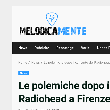
Skip
to
content
News
Rubriche
Reportage
Varie
Uscite 
Home
News
Le polemiche dopo il concerto dei Radiohead
News
Le polemiche dopo i
Radiohead a Firenz