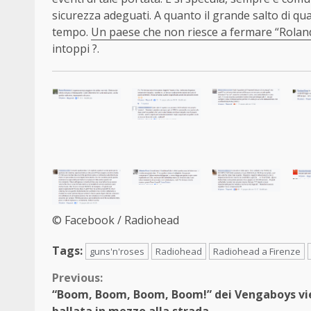
sicurezza adeguati. A quanto il grande salto di q
tempo.
Un paese che non riesce a fermare “Rolan
intoppi ?.
© Facebook / Radiohead
Tags:
guns'n'roses
Radiohead
Radiohead a Firenze
Continue
Previous:
“Boom, Boom, Boom, Boom!” dei Vengaboys vi
Reading