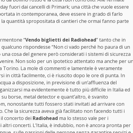
iday fuori dai cancelli di Primark; una città che vuole essere
portata in contemporanea, deve essere in grado di farlo
r la quantità spropositata di cantieri che ormai fanno parte
tormentone “
Vendo biglietti dei Radiohead
” tanto che in
e qualcuno rispondesse “Non ci vado perché ho paura di un
 una cosa del genere però considerati i sistemi di sicurezza
 venire. Non solo per un ipotetico attentato ma anche per u
 a Torino. La mole di commenti e lamentele è veramente
 in città facilmente, ci è riuscito dopo le ore di punta. In
acqua a disposizione, in previsione di un’affluenza del
anizzarsi ma evidentemente è tutto più difficile in Italia ed
su borse, metal detector e quant’altro, è svanito
m, nonostante tutti fossero stati invitati ad arrivare con
o. Che la sicurezza aveva già facilitato non facendo tutti i
il concerto dei
Radiohead
ma lo stesso vale per i
i altri concerti. L’Italia, è indubbio, non è ancora pronta per
unque, sulle passioni delle persone senza garantire servizi e