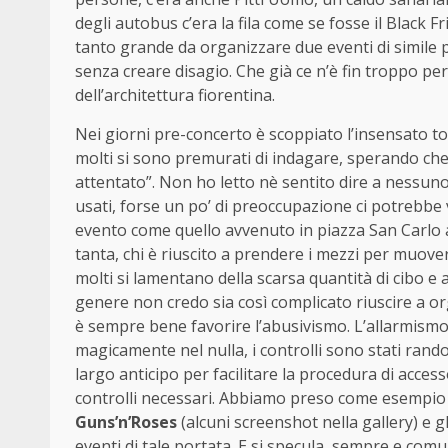
degli autobus c’era la fila come se fosse il Black Fr
tanto grande da organizzare due eventi di simile 
senza creare disagio. Che già ce n’è fin troppo pe
dell’architettura fiorentina.
Nei giorni pre-concerto è scoppiato l’insensato 
molti si sono premurati di indagare, sperando ch
attentato”. Non ho letto nè sentito dire a nessuno
usati, forse un po’ di preoccupazione ci potrebbe
evento come quello avvenuto in piazza San Carlo
tanta, chi è riuscito a prendere i mezzi per muoversi
molti si lamentano della scarsa quantità di cibo e 
genere non credo sia così complicato riuscire a org
è sempre bene favorire l’abusivismo. L’allarmismo 
magicamente nel nulla, i controlli sono stati rando
largo anticipo per facilitare la procedura di access
controlli necessari. Abbiamo preso come esempio 
Guns’n’Roses
(alcuni screenshot nella gallery) e gl
eventi di tale portata. E si specula, sempre e com