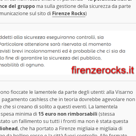
ce del gruppo
ma sulla gestione della sicurezza da parte
omunicazione sul sito di
Firenze Rocks
)
no fioccate le lamentele da parte degli utenti: alla Visarno
di pagamento cashless che in teoria dovrebbe agevolare non
 che si creano di solito a questi eventi. La lamentela
a spesa minima di
15 euro non rimborsabili
(stessa
tato un fallimento su tutti i fronti ma non è stata questa
diohead
, che ha portato a Firenze migliaia e migliaia di
 da bollino rosso e la città fuori controllo. Alle fermate