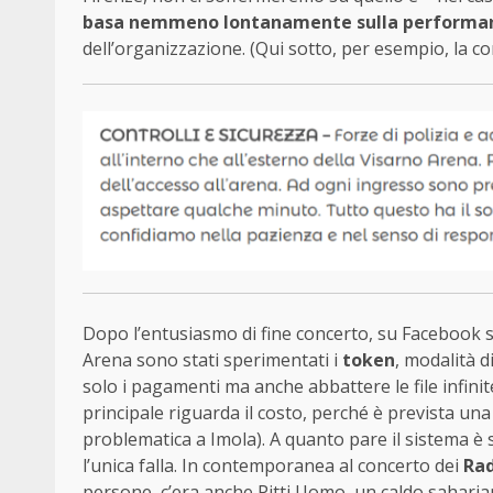
basa nemmeno lontanamente sulla performan
dell’organizzazione. (Qui sotto, per esempio, la c
Dopo l’entusiasmo di fine concerto, su Facebook so
Arena sono stati sperimentati i
token
, modalità 
solo i pagamenti ma anche abbattere le file infinite
principale riguarda il costo, perché è prevista un
problematica a Imola). A quanto pare il sistema è s
l’unica falla. In contemporanea al concerto dei
Ra
persone, c’era anche Pitti Uomo, un caldo sahariano