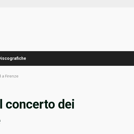
Discografiche
 a Firenze
l concerto dei
e