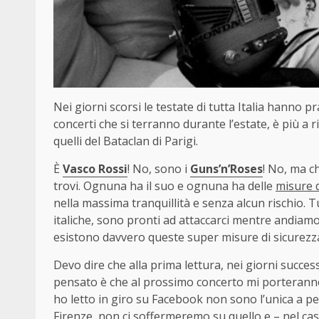
Nei giorni scorsi le testate di tutta Italia hanno 
concerti che si terranno durante l’estate, è più a ri
quelli del Bataclan di Parigi.
È
Vasco Rossi
! No, sono i
Guns’n’Roses
! No, ma c
trovi. Ognuna ha il suo e ognuna ha delle
misure d
nella massima tranquillità e senza alcun rischio. Tut
italiche, sono pronti ad attaccarci mentre andiam
esistono davvero queste super misure di sicurezza
Devo dire che alla prima lettura, nei giorni succes
pensato è che al prossimo concerto mi porteranno v
ho letto in giro su Facebook non sono l’unica a pen
Firenze, non ci soffermeremo su quello e – nel cas