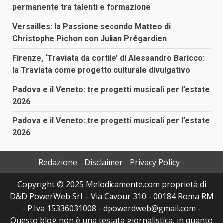
permanente tra talenti e formazione
Versailles: la Passione secondo Matteo di
Christophe Pichon con Julian Prégardien
Firenze, ‘Traviata da cortile’ di Alessandro Baricco:
la Traviata come progetto culturale divulgativo
Padova e il Veneto: tre progetti musicali per l’estate
2026
Padova e il Veneto: tre progetti musicali per l’estate
2026
Redazione
Disclaimer
Privacy Policy
Copyright © 2025 Melodicamente.com proprietà di
D&D PowerWeb Srl – Via Cavour 310 - 00184 Roma RM
- P.Iva 15336031008 - dpowerdweb@gmail.com -
Questo blog non è una testata giornalistica, in quanto