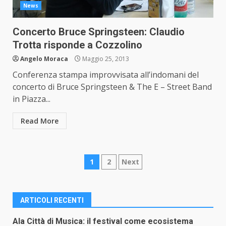
News
Concerto Bruce Springsteen: Claudio
Trotta risponde a Cozzolino
Angelo Moraca
Maggio 25, 2013
Conferenza stampa improvvisata all’indomani del
concerto di Bruce Springsteen & The E – Street Band
in Piazza...
Read More
Paginazione
1
2
Next
degli
articoli
ARTICOLI RECENTI
Ala Città di Musica: il festival come ecosistema