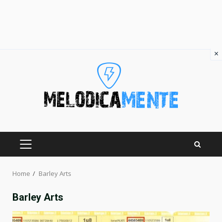
×
Skip
to
content
PRIMARY
MENU
Home
Barley Arts
Barley Arts