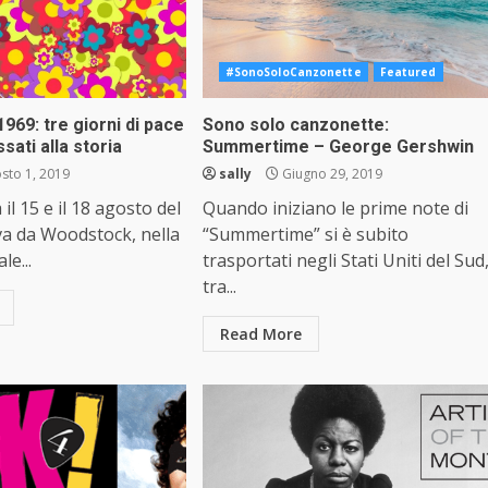
#SonoSoloCanzonette
Featured
69: tre giorni di pace
Sono solo canzonette:
sati alla storia
Summertime – George Gershwin
sto 1, 2019
sally
Giugno 29, 2019
 il 15 e il 18 agosto del
Quando iniziano le prime note di
va da Woodstock, nella
“Summertime” si è subito
le...
trasportati negli Stati Uniti del Sud
tra...
Read More