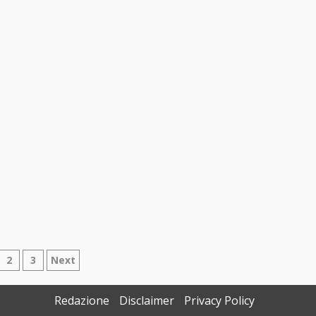
ginazione
2
3
Next
gli
Redazione
Disclaimer
Privacy Policy