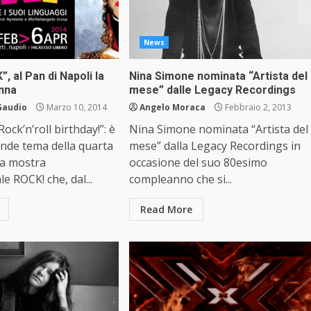
News
, al Pan di Napoli la
Nina Simone nominata “Artista del
nna
mese” dalle Legacy Recordings
Gaudio
Marzo 10, 2014
Angelo Moraca
Febbraio 2, 2013
ock’n’roll birthday!”: è
Nina Simone nominata “Artista del
ande tema della quarta
mese” dalla Legacy Recordings in
la mostra
occasione del suo 80esimo
e ROCK! che, dal...
compleanno che si...
Read More