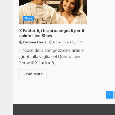
News
X Factor 6, i brani assegnati per il
quinto Live Show
Carmen Pierri
Novembre 14, 2012
Il fuoco della competizione arde e
giunti alla vigilia del Quinto Live
Show di X Factor 6,...
Read More
Pa
1
de