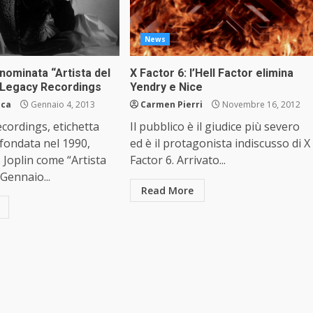
News
 nominata “Artista del
X Factor 6: l’Hell Factor elimina
 Legacy Recordings
Yendry e Nice
aca
Gennaio 4, 2013
Carmen Pierri
Novembre 16, 2012
cordings, etichetta
Il pubblico è il giudice più severo
 fondata nel 1990,
ed è il protagonista indiscusso di X
s Joplin come “Artista
Factor 6. Arrivato...
 Gennaio...
Read More