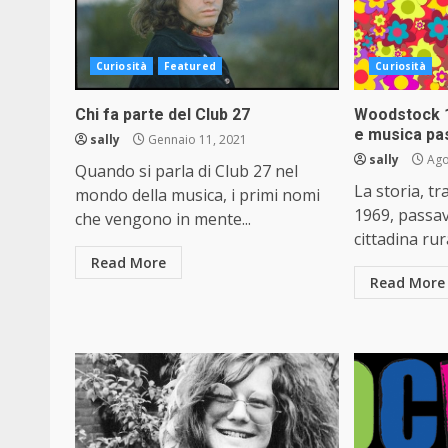
Curiosità
Featured
Curiosità
Chi fa parte del Club 27
Woodstock 19
e musica pas
sally
Gennaio 11, 2021
sally
Ago
Quando si parla di Club 27 nel
La storia, tra
mondo della musica, i primi nomi
1969, passa
che vengono in mente...
cittadina rura
Read More
Read More