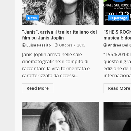
News
Reportage
“Janis”, arriva il trailer italiano del
“SHE’S ROCK”
film su Janis Joplin
musica è do
Luisa Fazzito
Ottobre 7, 2015
Andrea Del 
Janis Joplin arriva nelle sale
“1954/2014: R
cinematografiche: il compito di
questo il gr
raccontare la vita tormentata e
edizione del
caratterizzata da eccessi...
internazional
Read More
Read More