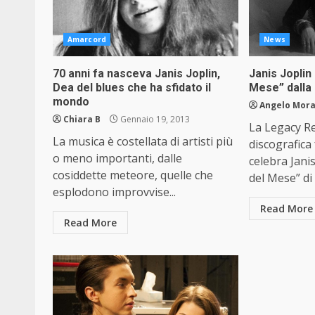
Amarcord
News
70 anni fa nasceva Janis Joplin,
Janis Joplin
Dea del blues che ha sfidato il
Mese” dalla
mondo
Angelo Mor
Chiara B
Gennaio 19, 2013
La Legacy Re
La musica è costellata di artisti più
discografica
o meno importanti, dalle
celebra Jani
cosiddette meteore, quelle che
del Mese” di
esplodono improvvise...
Read More
Read More