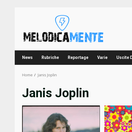
Skip
to
content
News
Rubriche
Reportage
Varie
Uscite 
Home
Janis Joplin
Janis Joplin