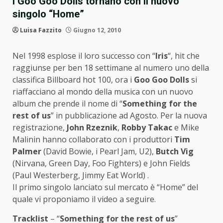
I Goo Goo Dolls tornano con il nuovo
singolo “Home”
Luisa Fazzito
Giugno 12, 2010
Nel 1998 esplose il loro successo con “
Iris
“, hit che
raggiunse per ben 18 settimane al numero uno della
classifica Billboard hot 100, ora i
Goo Goo Dolls
si
riaffacciano al mondo della musica con un nuovo
album che prende il nome di “
Something for the
rest of us
” in pubblicazione ad Agosto. Per la nuova
registrazione,
John Rzeznik
,
Robby Takac
e Mike
Malinin hanno collaborato con i produttori
Tim
Palmer
(David Bowie, i Pearl Jam, U2),
Butch Vig
(Nirvana, Green Day, Foo Fighters) e John Fields
(Paul Westerberg, Jimmy Eat World) .
Il primo singolo lanciato sul mercato è “Home” del
quale vi proponiamo il video a seguire.
Tracklist
– “
Something for the rest of us
”