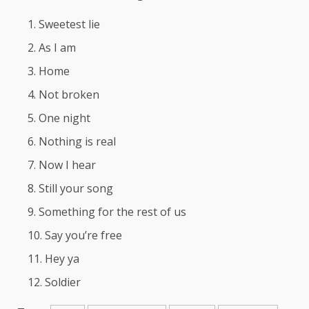
Sweetest lie
As I am
Home
Not broken
One night
Nothing is real
Now I hear
Still your song
Something for the rest of us
Say you’re free
Hey ya
Soldier