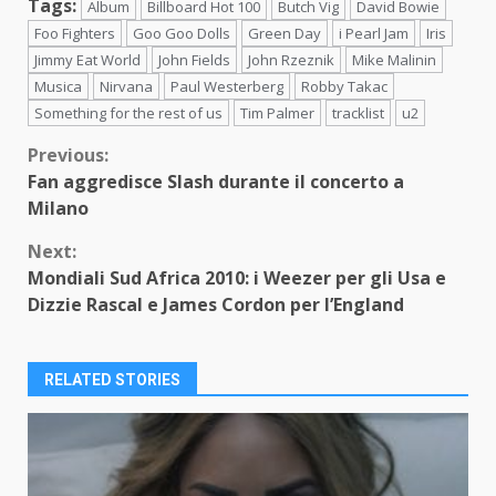
Tags:
Album
Billboard Hot 100
Butch Vig
David Bowie
Foo Fighters
Goo Goo Dolls
Green Day
i Pearl Jam
Iris
Jimmy Eat World
John Fields
John Rzeznik
Mike Malinin
Musica
Nirvana
Paul Westerberg
Robby Takac
Something for the rest of us
Tim Palmer
tracklist
u2
Continue
Previous:
Fan aggredisce Slash durante il concerto a
Reading
Milano
Next:
Mondiali Sud Africa 2010: i Weezer per gli Usa e
Dizzie Rascal e James Cordon per l’England
RELATED STORIES