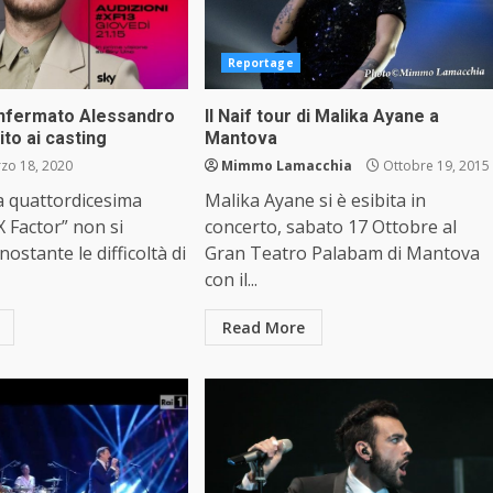
Reportage
onfermato Alessandro
Il Naif tour di Malika Ayane a
ito ai casting
Mantova
zo 18, 2020
Mimmo Lamacchia
Ottobre 19, 2015
la quattordicesima
Malika Ayane si è esibita in
X Factor” non si
concerto, sabato 17 Ottobre al
ostante le difficoltà di
Gran Teatro Palabam di Mantova
con il...
Read More