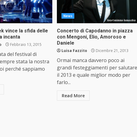
News
 vince la sfida delle
Concerto di Capodanno in piazza
a incanta
con Mengoni, Elio, Amoroso e
Daniele
o
Febbraio 13, 2015
Luisa Fazzito
Dicembre 21, 2013
ta del festival di
Ormai manca davvero poco ai
empre stata la nostra
grandi festeggiamenti per salutar
uoi perché sappiamo
il 2013 e quale miglior modo per
farlo...
Read More