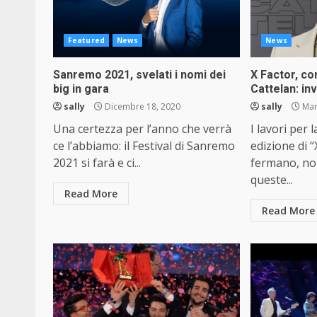
Featured
News
News
Sanremo 2021, svelati i nomi dei
X Factor, c
big in gara
Cattelan: inv
sally
Dicembre 18, 2020
sally
Mar
Una certezza per l’anno che verrà
I lavori per 
ce l’abbiamo: il Festival di Sanremo
edizione di “
2021 si farà e ci...
fermano, non
queste...
Read More
Read More