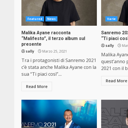
Featured
News
Varie
Malika Ayane racconta
Sanremo 202
“Malifesto”, il terzo album sul
“Ti piaci cos
presente
sally
Mar
sally
Marzo 25, 2021
Malika Ayane
Tra i protagonisti di Sanremo 2021
quest’anno 
c’è stata anche Malika Ayane con la
2021 con il b
sua “Ti piaci così”....
Read More
Read More