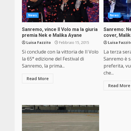
News
News
Sanremo, vince Il Volo ma la giuria
Sanremo: Nek
premia Nek e Malika Ayane
cover, Malik
Luisa Fazzito
Febbraio 15, 2015
Luisa Fazzit
Si conclude con la vittoria de Il Volo
La terza sera
la 65° edizione del Festival di
Sanremo è s
Sanremo, la prima...
preferita, v
che...
Read More
Read More