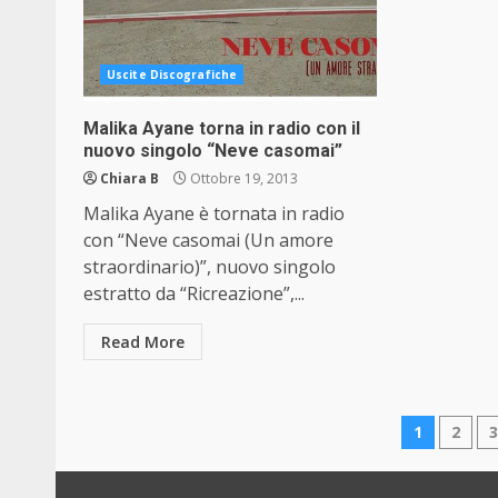
Uscite Discografiche
Malika Ayane torna in radio con il
nuovo singolo “Neve casomai”
Chiara B
Ottobre 19, 2013
Malika Ayane è tornata in radio
con “Neve casomai (Un amore
straordinario)”, nuovo singolo
estratto da “Ricreazione”,...
Read More
Pagin
1
2
degli