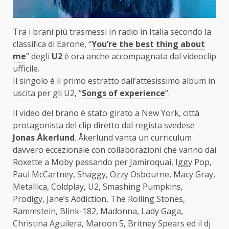
Tra i brani più trasmessi in radio in Italia secondo la
classifica di Earone, “
You’re the best thing about
me
” degli
U2
è ora anche accompagnata dal videoclip
ufficile.
Il singolo è il primo estratto dall’attesissimo album in
uscita per gli U2, “
Songs of experience
“.
Il video del brano è stato girato a New York, città
protagonista del clip diretto dal regista svedese
Jonas Åkerlund
. Åkerlund vanta un curriculum
davvero eccezionale con collaborazioni che vanno dai
Roxette a Moby passando per Jamiroquai, Iggy Pop,
Paul McCartney, Shaggy, Ozzy Osbourne, Macy Gray,
Metallica, Coldplay, U2, Smashing Pumpkins,
Prodigy, Jane’s Addiction, The Rolling Stones,
Rammstein, Blink-182, Madonna, Lady Gaga,
Christina Aguilera, Maroon 5, Britney Spears ed il dj