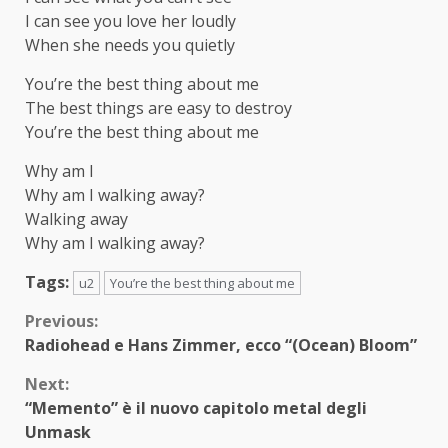
I can see you love her loudly
When she needs you quietly
You’re the best thing about me
The best things are easy to destroy
You’re the best thing about me
Why am I
Why am I walking away?
Walking away
Why am I walking away?
Tags:
u2
You’re the best thing about me
Continue
Previous:
Radiohead e Hans Zimmer, ecco “(Ocean) Bloom”
Reading
Next:
“Memento” è il nuovo capitolo metal degli
Unmask