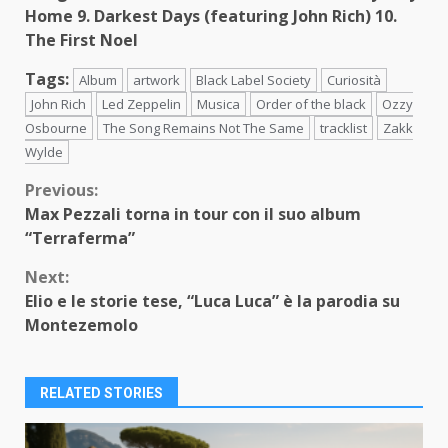
Home
9. Darkest Days (featuring John Rich)
10.
The First Noel
Tags:
Album
artwork
Black Label Society
Curiosità
John Rich
Led Zeppelin
Musica
Order of the black
Ozzy
Osbourne
The Song Remains Not The Same
tracklist
Zakk
Wylde
Continue
Previous:
Max Pezzali torna in tour con il suo album
Reading
“Terraferma”
Next:
Elio e le storie tese, “Luca Luca” è la parodia su
Montezemolo
RELATED STORIES