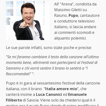
All’ “Arena”, condotta da
Massimo Giletti su
Raiuno,
Pupo
, cantautore
e conduttore televisivo
italiano, si lascia andare
ai commenti scomodi e
alquanto polemici.
Le sue parole infatti, sono state poche e precise:
“Se mi faranno cambiare il testo della canzone all’ultimo
momento bene, altrimenti non parteciperò al
Festival di
Sanremo
e chi vorrà sentire il brano lo sentirà a “
I
Raccomandati
” “.
Pupo è in gara al sessantesimo festival della canzone
italiana, con il brano “
Italia amore mio
“, che
canterà insime a
Luca Canonici
ed
Emanuele
Filiberto
di Savoia. Viene solo da chiedersi qual è il
motivo per il quale Pupo chiede di poter modificare il