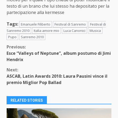
testo di un brano che lui stesso ha depositato per la
partecipazione alla kermesse
Tags:
Emanuele Filiberto
Festival di Sanremo
Festival di
Sanremo 2010
Italia amore mio
Luca Canonici
Musica
Pupo
Sanremo 2010
Continue
Previous:
Esce “Valleys of Neptune”, album postumo di Jimi
Reading
Hendrix
Next:
ASCAB, Latin Awards 2010: Laura Pausini vince il
premio Miglior Pop Ballad
RELATED STORIES