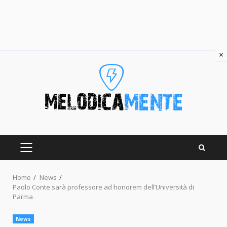
×
Skip
to
content
PRIMARY
MENU
Home
News
Paolo Conte sarà professore ad honorem dell’Università di
Parma
News