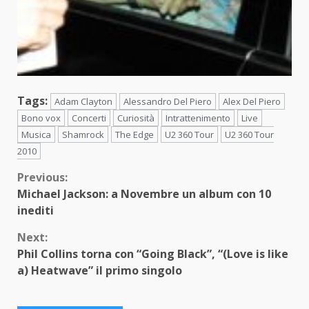
Tags:
Adam Clayton
Alessandro Del Piero
Alex Del Piero
Bono vox
Concerti
Curiosità
Intrattenimento
Live
Musica
Shamrock
The Edge
U2 360 Tour
U2 360 Tour
2010
Continue
Previous:
Michael Jackson: a Novembre un album con 10
Reading
inediti
Next:
Phil Collins torna con “Going Black”, “(Love is like
a) Heatwave” il primo singolo