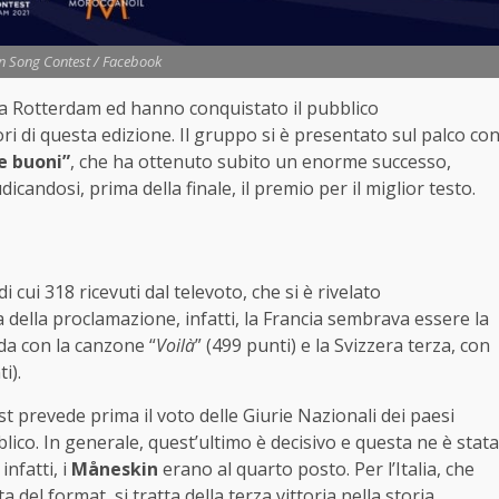
n Song Contest / Facebook
 a Rotterdam ed hanno conquistato il pubblico
tori di questa edizione. Il gruppo si è presentato sul palco co
 e buoni”
, che ha ottenuto subito un enorme successo,
icandosi, prima della finale, il premio per il miglior testo.
 di cui 318 ricevuti dal televoto, che si è rivelato
 della proclamazione, infatti, la Francia sembrava essere la
da con la canzone “
Voilà
” (499 punti) e la Svizzera terza, con
i).
t prevede prima il voto delle Giurie Nazionali dei paesi
blico. In generale, quest’ultimo è decisivo e questa ne è stata
infatti, i
Måneskin
erano al quarto posto. Per l’Italia, che
a del format, si tratta della terza vittoria nella storia