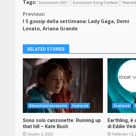
Tags:
Eurovision 2021
Eurovision Song Contest
Manes
Continue
Previous:
I 5 gossip della settimana: Lady Gaga, Demi
Reading
Lovato, Ariana Grande
RELATED STORIES
#SonoSoloCanzonette
Featured
Featured
Sono solo canzonette: Running up
Earthling, è
that hill – Kate Bush
di Eddie Ved
Giugno 3, 2022
Febbraio 13, 