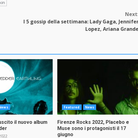
kin
Next
I 5 gossip della settimana: Lady Gaga, Jennife
Lopez, Ariana Grand
News
Featured
News
 uscito il nuovo album
Firenze Rocks 2022, Placebo e
der
Muse sono i protagonisti il 17
giugno
2022