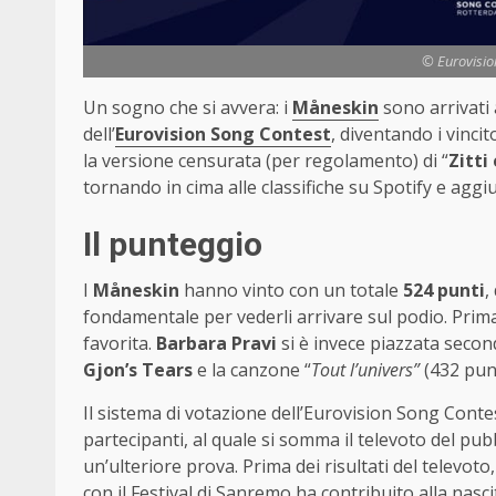
© Eurovisio
Un sogno che si avvera: i
Måneskin
sono arrivati
dell’
Eurovision Song Contest
, diventando i vinci
la versione censurata (per regolamento) di “
Zitti
tornando in cima alle classifiche su Spotify e aggiud
Il punteggio
I
Måneskin
hanno vinto con un totale
524 punti
,
fondamentale per vederli arrivare sul podio. Prima
favorita.
Barbara Pravi
si è invece piazzata secon
Gjon’s Tears
e la canzone “
Tout l’univers
”
(432 punt
Il sistema di votazione dell’Eurovision Song Contes
partecipanti, al quale si somma il televoto del pub
un’ulteriore prova. Prima dei risultati del televoto, 
con il Festival di Sanremo ha contribuito alla nascit