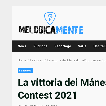
Skip
to
content
News
Rubriche
Reportage
Varie
Uscite 
Home
Featured
La vittoria dei Måneskin all’Eurovision S
Featured
La vittoria dei Måne
Contest 2021