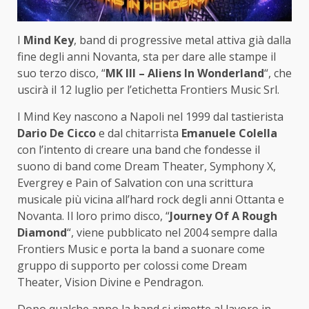
I
Mind Key
, band di progressive metal attiva già dalla
fine degli anni Novanta, sta per dare alle stampe il
suo terzo disco, “
MK III – Aliens In Wonderland
“, che
uscirà il 12 luglio per l’etichetta Frontiers Music Srl.
I Mind Key nascono a Napoli nel 1999 dal tastierista
Dario De Cicco
e dal chitarrista
Emanuele Colella
con l’intento di creare una band che fondesse il
suono di band come Dream Theater, Symphony X,
Evergrey e Pain of Salvation con una scrittura
musicale più vicina all’hard rock degli anni Ottanta e
Novanta. Il loro primo disco, “
Journey Of A Rough
Diamond
“, viene pubblicato nel 2004 sempre dalla
Frontiers Music e porta la band a suonare come
gruppo di supporto per colossi come Dream
Theater, Vision Divine e Pendragon.