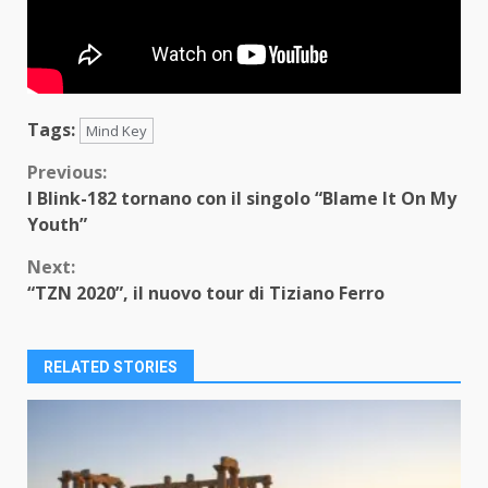
Tags:
Mind Key
Continue
Previous:
I Blink-182 tornano con il singolo “Blame It On My
Reading
Youth”
Next:
“TZN 2020”, il nuovo tour di Tiziano Ferro
RELATED STORIES