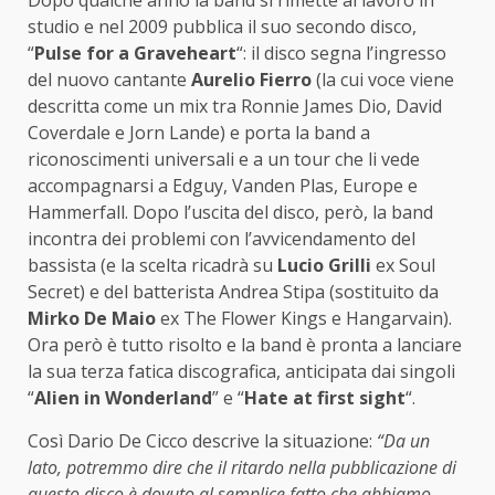
Dopo qualche anno la band si rimette al lavoro in
studio e nel 2009 pubblica il suo secondo disco,
“
Pulse for a Graveheart
“: il disco segna l’ingresso
del nuovo cantante
Aurelio Fierro
(la cui voce viene
descritta come un mix tra Ronnie James Dio, David
Coverdale e Jorn Lande) e porta la band a
riconoscimenti universali e a un tour che li vede
accompagnarsi a Edguy, Vanden Plas, Europe e
Hammerfall. Dopo l’uscita del disco, però, la band
incontra dei problemi con l’avvicendamento del
bassista (e la scelta ricadrà su
Lucio Grilli
ex Soul
Secret) e del batterista Andrea Stipa (sostituito da
Mirko De Maio
ex The Flower Kings e Hangarvain).
Ora però è tutto risolto e la band è pronta a lanciare
la sua terza fatica discografica, anticipata dai singoli
“
Alien in Wonderland
” e “
Hate at first sight
“.
Così Dario De Cicco descrive la situazione:
“Da un
lato, potremmo dire che il ritardo nella pubblicazione di
questo disco è dovuto al semplice fatto che abbiamo