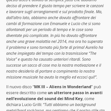
deciso di prendere il giusto tempo per scrivere le canzoni
e lavorare sugli arrangiamenti e sul prodotto finale. Ma,
dall’altro lato, abbiamo anche dovuto affrontare dei
cambi di formazione con Emanuele e Lucio che si sono
allontanati per un periodo di tempo e le cose sono
diventate più complicate. In più ho dovuto affrontare
anche una grave malattia nel 2014, ma ora ho superato
il problema e sono tornato più forte di prima! Aurelio ha
anche impiegato del tempo con la trasmissione “The
Voice” e questo ha causato unteriori ritardi. Sono
successe un sacco di cose ma la nostra motivazione e il
nostro desiderio di portare a compimento la nostra
missione musicale ha avuto la meglio ed eccoci qui!”.
Il nuovo disco “
MK III – Aliens in Wonderland
” può
essere descritto come
un ulteriore passo in avanti
nell’evoluzione del sound dei Mind Key
, come
dichiara Lucio Grilli:
“Tutti abbiamo un background
metal/hard rock/prog, ma sentiamo che il nostro stile sta