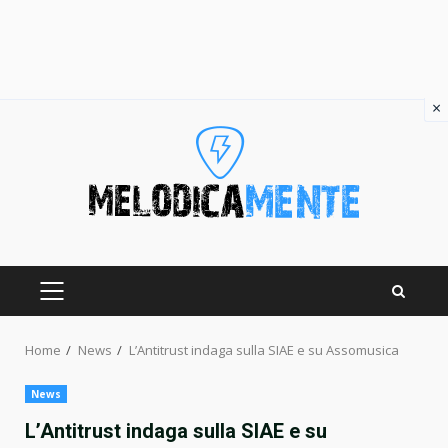
×
Skip
to
content
PRIMARY
MENU
Home
News
L’Antitrust indaga sulla SIAE e su Assomusica
News
L’Antitrust indaga sulla SIAE e su