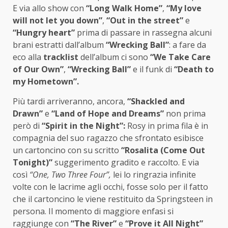
E via allo show con
“Long Walk Home”
,
“My love
will not let you down”
,
“Out in the street”
e
“Hungry heart”
prima di passare in rassegna alcuni
brani estratti dall’album
“Wrecking Ball”
: a fare da
eco alla
tracklist
dell’album ci sono
“We Take Care
of Our Own”
,
“Wrecking Ball”
e il funk di
“Death to
my Hometown”.
Più tardi arriveranno, ancora,
“Shackled and
Drawn”
e
“Land of Hope and Dreams”
non prima
però di
“Spirit in the Night”:
Rosy in prima fila è in
compagnia del suo ragazzo che sfrontato esibisce
un cartoncino con su scritto
“Rosalita (Come Out
Tonight)”
suggerimento gradito e raccolto. E via
così
“One, Two Three Four”,
lei lo ringrazia infinite
volte con le lacrime agli occhi, fosse solo per il fatto
che il cartoncino le viene restituito da Springsteen in
persona. Il momento di maggiore enfasi si
raggiunge con
“The River”
e
“Prove it All Night”