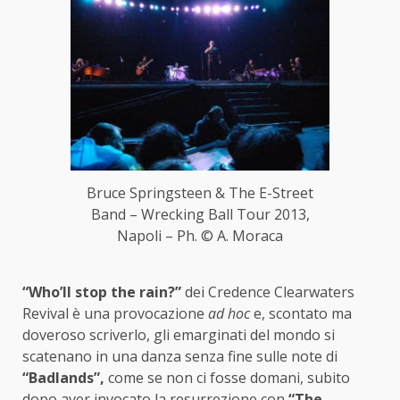
Bruce Springsteen & The E-Street
Band – Wrecking Ball Tour 2013,
Napoli – Ph. © A. Moraca
“Who’ll stop the rain?”
dei Credence Clearwaters
Revival è una provocazione
ad hoc
e, scontato ma
doveroso scriverlo, gli emarginati del mondo si
scatenano in una danza senza fine sulle note di
“Badlands”,
come se non ci fosse domani, subito
dopo aver invocato la resurrezione con
“The