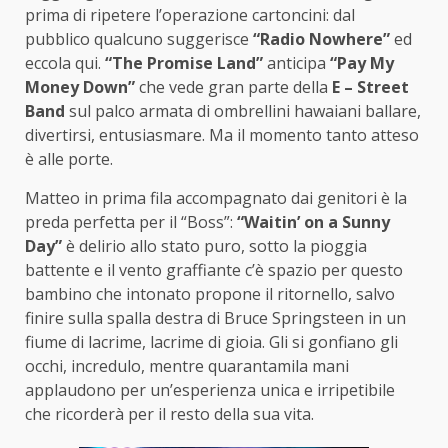
prima di ripetere l’operazione cartoncini: dal
pubblico qualcuno suggerisce
“Radio Nowhere”
ed
eccola qui.
“The Promise Land”
anticipa
“Pay My
Money Down”
che vede gran parte della
E – Street
Band
sul palco armata di ombrellini hawaiani ballare,
divertirsi, entusiasmare. Ma il momento tanto atteso
è alle porte.
Matteo in prima fila accompagnato dai genitori è la
preda perfetta per il “Boss”:
“Waitin’ on a Sunny
Day”
è delirio allo stato puro, sotto la pioggia
battente e il vento graffiante c’è spazio per questo
bambino che intonato propone il ritornello, salvo
finire sulla spalla destra di Bruce Springsteen in un
fiume di lacrime, lacrime di gioia. Gli si gonfiano gli
occhi, incredulo, mentre quarantamila mani
applaudono per un’esperienza unica e irripetibile
che ricorderà per il resto della sua vita.