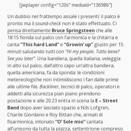
[jwplayer config=”120s” mediaid=”136986″]
Un dubbio nel frattempo assale i presenti: il palco è
pronto ma il
sound-check
non è stato effettuato. Ci
pensa direttamente
Bruce Springsteen
che alle
18:15 fionda sul palco con l’armonica e la chitarra e
canta
“This hard Land”
e
“Growin’ up”
giusto per 15
minuti salutando tutti con
“Hi my people. Tutto bene?
See you later”
. Una bandiera, quella italiana, veleggia
in alto sul palco, dall’altro capo un’altra bandiera,
quella americana, fa da sponda: le condizioni
metereologiche non intimidiscono i fan dalle prime
alle ultime file.
Backliner
, tecnici di palco, operatori e
addetti alla sicurezza pian piano prendono
postazione e alle 20.23 entra in scena la
E – Street
Band
dopo aver lasciato spazio a Nils Lofgren,
Charlie Giordano e Roy Bittan che, armati di
fisarmonica, intonato
“O’ Sole mio”
cantata
all’unisono da tutta la piazza, settentrione compreso.