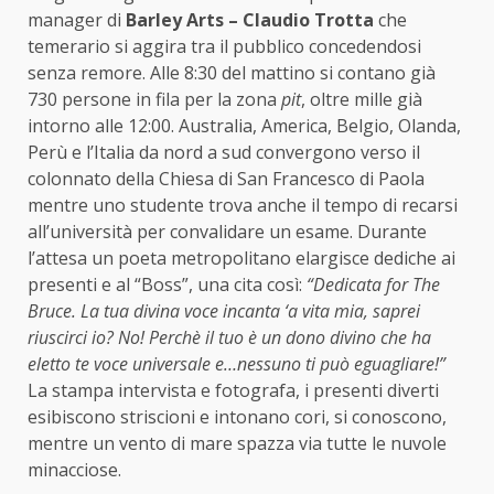
manager di
Barley Arts – Claudio Trotta
che
temerario si aggira tra il pubblico concedendosi
senza remore. Alle 8:30 del mattino si contano già
730 persone in fila per la zona
pit
, oltre mille già
intorno alle 12:00. Australia, America, Belgio, Olanda,
Perù e l’Italia da nord a sud convergono verso il
colonnato della Chiesa di San Francesco di Paola
mentre uno studente trova anche il tempo di recarsi
all’università per convalidare un esame. Durante
l’attesa un poeta metropolitano elargisce dediche ai
presenti e al “Boss”, una cita così:
“Dedicata for The
Bruce. La tua divina voce incanta ‘a vita mia, saprei
riuscirci io? No! Perchè il tuo è un dono divino che ha
eletto te voce universale e…nessuno ti può eguagliare!”
La stampa intervista e fotografa, i presenti diverti
esibiscono striscioni e intonano cori, si conoscono,
mentre un vento di mare spazza via tutte le nuvole
minacciose.