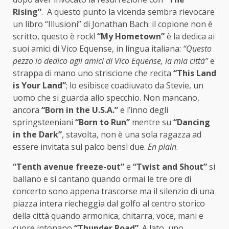
Rising”
. A questo punto la vicenda sembra rievocare
un libro “Illusioni” di Jonathan Bach: il copione non è
scritto, questo è rock!
“My Hometown”
è la dedica ai
suoi amici di Vico Equense, in lingua italiana:
“Questo
pezzo lo dedico agli amici di Vico Equense, la mia città”
e
strappa di mano uno striscione che recita
“This Land
is Your Land”
; lo esibisce coadiuvato da Stevie, un
uomo che si guarda allo specchio. Non mancano,
ancora
“Born in the U.S.A.”
e l’inno degli
springsteeniani
“Born to Run”
mentre su
“Dancing
in the Dark”
, stavolta, non è una sola ragazza ad
essere invitata sul palco bensì due.
En plain
.
“Tenth avenue freeze-out”
e
“Twist and Shout”
si
ballano e si cantano quando ormai le tre ore di
concerto sono appena trascorse ma il silenzio di una
piazza intera riecheggia dal golfo al centro storico
della città quando armonica, chitarra, voce, mani e
cuore intonano
“Thunder Road”
. A lato, uno