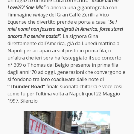
un ragazzo di nome Luca con scritto
“Bruce burnin’
Love!/O’ Sole Mio”
o ancora una gigantografia con
l’immagine
vintage
del Gran Caffè Zerilli a Vico
Equense che divertito prende e porta a casa: “
Se i
miei nonni non fossero emigrati in America, forse starei
ancora lì a servire pasta!”.
La signora Gina
direttamente dall’America, già da Lunedì mattina a
Napoli per accaparrarsi il posto in prima fila, o
un’altra che ieri sera ha festeggiato il suo concerto
n° 309 o Thomas dal Belgio presente in prima fila
dagli anni ’70 ad oggi, generazioni che convergono e
si fondono tra loro coadiuvate dalle note di
“Thunder Road”
finale suonata chitarra e voce così
come fu per l’ultima volta a Napoli quel 22 Maggio
1997. Silenzio.