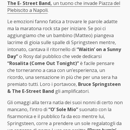
The E- Street Band,
un tuono che invade Piazza del
Plebiscito a Napoli
.
Le emozioni fanno fatica a trovare le parole adatte
ma la maratona rock sta per iniziare. Se poi ci
aggiungiamo che un bambino (Matteo) piangeva
lacrime di gioia sulle spalle di Springsteen mentre,
intonato, cantava il ritornello di
“Waitin’ on a Sunny
Day”
o Rosy dal pubblico che vede dedicarsi
“Rosalita (Come Out Tonight)”
è facile pensare
che torneranno a casa con un’esperienza, un
ricordo, una sensazione in più che per una sera ha
premiato tutti. Loro i portavoce,
Bruce Springsteen
& The E-Street Band
gli amplificatori.
Gli omaggi alla terra natìa dei suoi nonni di certo non
mancano, l’intro di
“O’ Sole Mio”
suonato con la
fisarmonica e il pubblico fa da eco mentre lui,
Springsteen, corre a prendere un sole regalatogli da