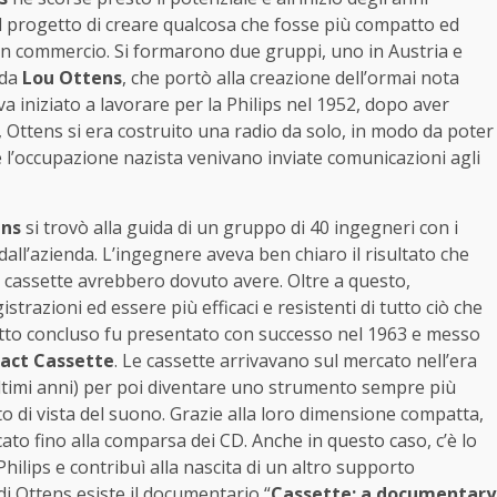
 progetto di creare qualcosa che fosse più compatto ed
o in commercio. Si formarono due gruppi, uno in Austria e
 da
Lou Ottens
, che portò alla creazione dell’ormai nota
 iniziato a lavorare per la Philips nel 1952, dopo aver
 Ottens si era costruito una radio da solo, in modo da poter
l’occupazione nazista venivano inviate comunicazioni agli
ens
si trovò alla guida di un gruppo di 40 ingegneri con i
all’azienda. L’ingegnere aveva ben chiaro il risultato che
e cassette avrebbero dovuto avere. Oltre a questo,
razioni ed essere più efficaci e resistenti di tutto ciò che
ogetto concluso fu presentato con successo nel 1963 e messo
ct Cassette
. Le cassette arrivavano sul mercato nell’era
 ultimi anni) per poi diventare uno strumento sempre più
o di vista del suono. Grazie alla loro dimensione compatta,
ato fino alla comparsa dei CD. Anche in questo caso, c’è lo
hilips e contribuì alla nascita di un altro supporto
di Ottens esiste il documentario “
Cassette: a documentary