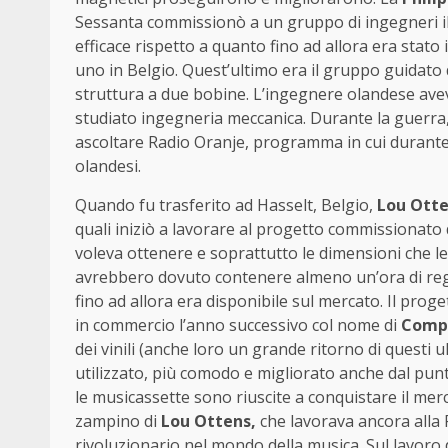
Sessanta commissionò a un gruppo di ingegneri il
efficace rispetto a quanto fino ad allora era stat
uno in Belgio. Quest’ultimo era il gruppo guidato
struttura a due bobine. L’ingegnere olandese aveva
studiato ingegneria meccanica. Durante la guerra,
ascoltare Radio Oranje, programma in cui durante 
olandesi.
Quando fu trasferito ad Hasselt, Belgio,
Lou Ott
quali iniziò a lavorare al progetto commissionato d
voleva ottenere e soprattutto le dimensioni che l
avrebbero dovuto contenere almeno un’ora di regist
fino ad allora era disponibile sul mercato. Il pr
in commercio l’anno successivo col nome di
Compa
dei vinili (anche loro un grande ritorno di questi
utilizzato, più comodo e migliorato anche dal punt
le musicassette sono riuscite a conquistare il merc
zampino di
Lou Ottens,
che lavorava ancora alla P
rivoluzionario nel mondo della musica. Sul lavoro 