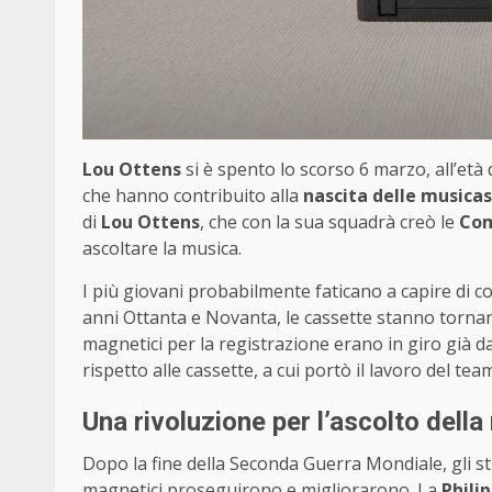
Lou Ottens
si è spento lo scorso 6 marzo, all’età
che hanno contribuito alla
nascita delle musica
di
Lou Ottens
, che con la sua squadrà creò le
Com
ascoltare la musica.
I più giovani probabilmente faticano a capire di c
anni Ottanta e Novanta, le cassette stanno tornan
magnetici per la registrazione erano in giro già 
rispetto alle cassette, a cui portò il lavoro del tea
Una rivoluzione per l’ascolto dell
Dopo la fine della Seconda Guerra Mondiale, gli s
magnetici proseguirono e migliorarono. La
Philip