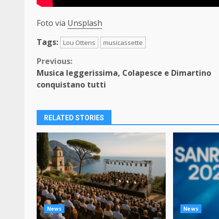
Foto via
Unsplash
Tags:
Lou Ottens
musicassette
Continue
Previous:
Musica leggerissima, Colapesce e Dimartino
Reading
conquistano tutti
RELATED STORIES
News
News