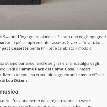
 di 94 anni. L’ingegnere olandese è stato uno degli ingegneri
ssette
, o più semplicemente cassette. Grazie all’invenzione
pact Cassette
per la Philips, è cambiato il modo di
osa stiamo parlando, anche se grazie alla nostalgia degli
do (vedi il
Fiamme Pack dei Coma_Cose
). I nastri
da diverso tempo, ma erano più ingombranti e meno efficaci
m di
Lou Ottens
.
a musica
tudi sul funzionamento della registrazione su nastri
s
ne scorse presto il potenziale e all’inizio degli anni