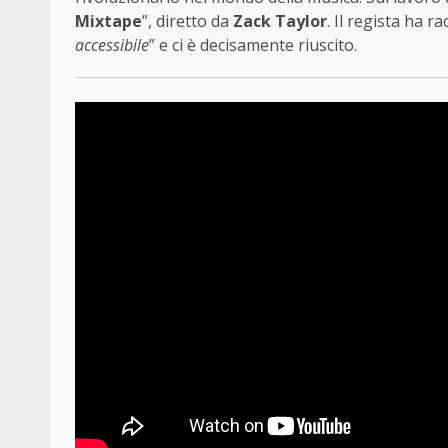
Mixtape
”, diretto da
Zack Taylor
. Il regista ha r
accessibile
” e ci è decisamente riuscito.