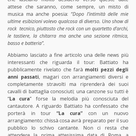
attese che saranno, come sempre, un misto di
musica ma anche poesia:
“Dopo l’intimità delle mie
ultime esibizioni volevo qualcosa di diverso. Uno show di
rock tecnico, piuttosto che rock con un quartetto d’archi,
le tastiere, la chitarra ma anche una sezione ritmica,
basso e batteria”.
Abbiamo lasciato a fine articolo una delle news più
interessanti che riguarda il tour: Battiato ha
pubblicamente rivelato che farà
molti pezzi degli
anni passati
, magari con arrangiamenti diversi e
completamente stravolti ma riprenderà dei suoi
cavalli di battaglia conosciuti; una canzone su tutti è
“
La cura
” forse la melodia più conosciuta del
cantautore. A riguardo Battiato ha confessato che
porterà in tour
“La cura”
con un nuovo
arrangiamento: chissà cosa avrà preparato per il suo
pubblico lo schivo cantante. Non ci resta che
attendere la prima attesissima data di Roma, a