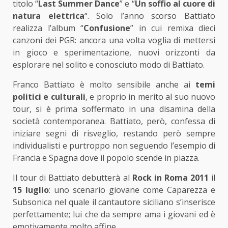
titolo “
Last Summer Dance
” e “
Un soffio al cuore di
natura elettrica
“. Solo l’anno scorso Battiato
realizza l’album “
Confusione
” in cui remixa dieci
canzoni dei PGR: ancora una volta voglia di mettersi
in gioco e sperimentazione, nuovi orizzonti da
esplorare nel solito e conosciuto modo di Battiato.
Franco Battiato è molto sensibile anche ai
temi
politici e culturali
, e proprio in merito al suo nuovo
tour, si è prima soffermato in una disamina della
società contemporanea. Battiato, però, confessa di
iniziare segni di risveglio, restando però sempre
individualisti e purtroppo non seguendo l’esempio di
Francia e Spagna dove il popolo scende in piazza.
Il tour di Battiato debutterà al
Rock in Roma 2011
il
15 luglio
: uno scenario giovane come Caparezza e
Subsonica nel quale il cantautore siciliano s’inserisce
perfettamente; lui che da sempre ama i giovani ed è
emotivamente molto affine.