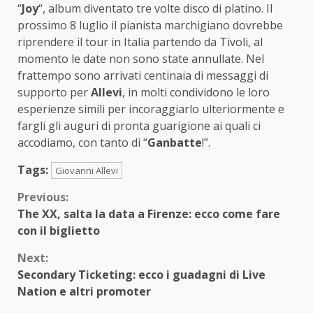
“
Joy
“, album diventato tre volte disco di platino. Il
prossimo 8 luglio il pianista marchigiano dovrebbe
riprendere il tour in Italia partendo da Tivoli, al
momento le date non sono state annullate. Nel
frattempo sono arrivati centinaia di messaggi di
supporto per
Allevi
, in molti condividono le loro
esperienze simili per incoraggiarlo ulteriormente e
fargli gli auguri di pronta guarigione ai quali ci
accodiamo, con tanto di “
Ganbatte
!”.
Tags:
Giovanni Allevi
Continue
Previous:
The XX, salta la data a Firenze: ecco come fare
Reading
con il biglietto
Next:
Secondary Ticketing: ecco i guadagni di Live
Nation e altri promoter